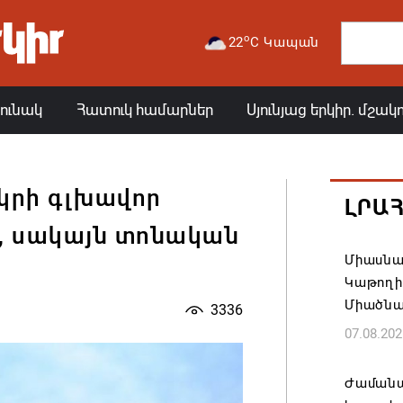
o
22
C Կապան
յունակ
Հատուկ համարներ
Սյունյաց երկիր. մշակ
կրի գլխավոր
ԼՐԱ
, սակայն տոնական
Միասնա
ի
Կաթողի
Միածնա
3336
07.08.202
Ժամանա