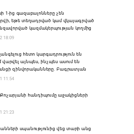
վալ աշխատանքներ՝ գյուղական
այրերում
ի 1-ից գազաբալոնները չեն
որվի, եթե տեղադրված կամ վկայագրված
6 16:09
ենզավորված կազմակերպության կողմից
2 18:09
տանի բանակը «Իսկանդերով» հարվածել
աինական գնացքին
անգելուց հետո կարգադրություն են
6 14:32
 վարվել այնպես, ինչպես ասում են
անցի զինվորականները. Բագրատյան
ագրով 120 մլն եվրո ներդրում՝
1 11:54
անի մի շարք զբոսաշրջային
րների զարգացման համար
 Քոչարյանի հանդիպումը աջակիցների
6 13:49
1 21:23
ը պատմության մեջ կարձանագրվի որպես
ւ դավաճանության օր․ ՌԴ և Նոր
անի հայոց թեմ
անների սպանությունից վեց տարի անց