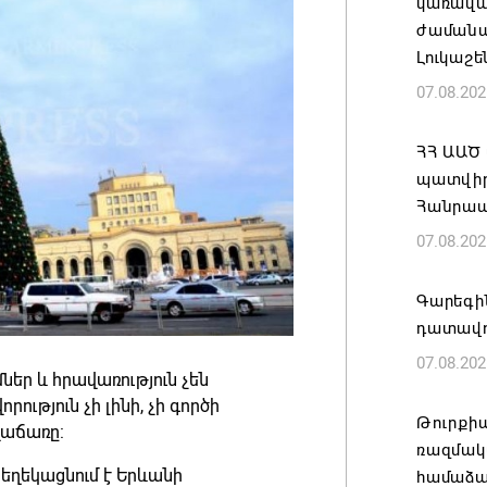
կառավա
ժամանակ
Լուկաշե
07.08.202
ՀՀ ԱԱԾ
պատվիրա
Հանրապ
07.08.202
Գարեգին
դատավո
07.08.202
ներ և հրավառություն չեն
ւթյուն չի լինի, չի գործի
Թուրքի
աճառը:
ռազմակ
տեղեկացնում է Երևանի
համաձա