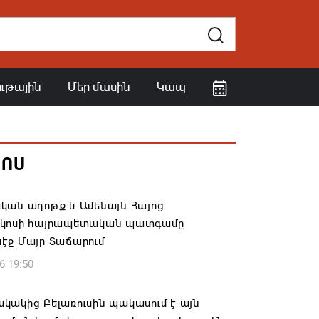
ութային
Մեր մասին
Կապ
ՀՈՍ
կան աղոթք և Ամենայն Հայոց
կոսի հայրապետական պատգամը
էջ Մայր Տաճարում
6 19:50
կակից Բելառուսին պակասում է այն