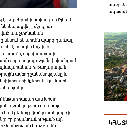
տնօրեն,
ազատվե
լ է Ադրբեջանի նախագահ Իլհամ
06.08.202
 ներկայացվել է մշուշոտ
կված պաշտոնական
Կառավար
 սկսում են արդեն պարզ դառնալ։
նախարա
յնել է այսպես կոչված
06.08.202
ի նախագծի, որը փաստացի
խան վերահսկողության փոխանցում
ջ ռազմավարական ու քաղաքական
Բաքվում
ծքային ամբողջականությանը և
վերաքնն
 փխրուն հիմքերում։ Այս մասին
06.08.202
Օսկանյանը:
րիզ՝ ենթադրաբար այս խիստ
Ռուսաս
ան աջակցություն ստանալու
առևտրա
 կամ բեմադրված լուսանկար չի
կշարուն
նը։ Իր բովանդակությամբ այն
ԿՀԵՏ
06.08.202
իշխանության և ազգային