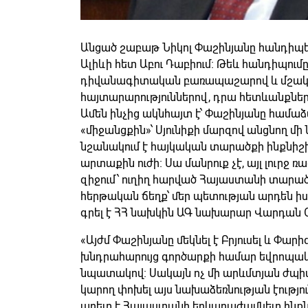
Անցած շաբաթ Նիկոլ Փաշինյանը հանդիպե
Ալիևի հետ Աբու Դաբիում։ Թեև հանդիպումը
դիվանագիտական բառապաշարով և մշա
հայտարարություններով, դրա հետևանքները
Ամեն ինչից ակնհայտ է՝ Փաշինյանը համաձա
«միջանցքին»՝ Սյունիքի մարզով անցնող մ
նշանակում է հայկական տարածքի ինքնիշ
արտաքին ուժի։ Սա մանրուք չէ, այլ լուր
զիջում՝ ուղիղ հարված Հայաստանի տարա
հերթական ճեղք՝ մեր պետության արդեն իսկ
գրել է ՀՀ նախկին ԱԳ նախարար Վարդան 
«Այժմ Փաշինյանը մեկնել է Բրյուսել և Փա
խնդրահարույց գործարքի համար եվրոպակ
նպատակով։ Սակայն ոչ մի արևմտյան ժպիտ
կարող փոխել այս նախաձեռնության էությու
աղետ է Հայաստանի երկարաժամկետ ինքն