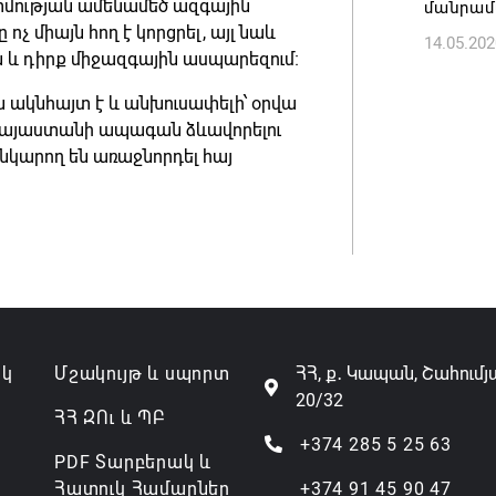
«պռավա
տմության ամենամեծ ազգային
մանրամ
 միայն հող է կորցրել, այլ նաև
06.08.202
14.05.202
ն և դիրք միջազգային ասպարեզում։
ան ակնհայտ է և անխուսափելի՝ օրվա
ա Հայաստանի ապագան ձևավորելու
անկարող են առաջնորդել հայ
ակ
Մշակույթ և սպորտ
ՀՀ, ք․ Կապան, Շահումյ
20/32
ՀՀ ԶՈւ և ՊԲ
+374 285 5 25 63
PDF Տարբերակ և
Հատուկ Համարներ
+374 91 45 90 47