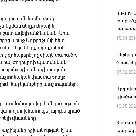
Մեկնարկ
ՀՀ-ն ու
աղաղության համարձակ
դերակա
տարածք
տեցման սկզբունքային
հայտադի
հարազա
՝ և շատ ավելի անձնական։ Նրա
06.08.202
15.04.201
ներից առաջ Ադրբեջանի հետ
մն է։ Այս նեղ քաղաքական
Կապան 
է զոհաբերել ոչ միայն տարածք,
Ներկայ
համայն
 և հայ ժողովրդի պատմական
ծրագրե
իրական
ղաղություն», դիվանագիտական
07.02.202
ն պաշտոնական փաստաթուղթ։
06.08.202
ւմ՝ հայ կյանքերը պաշտպանելու։
Արցախու
Ինչո՞ւ 
զինծառա
Սուրեն 
ղ է ժամանակավոր հանգստություն
10.05.202
չի կարող փոխհատուցել արդեն կրած
06.08.202
ռելի վնասները։
Հանրայ
«Հրապար
լ Փաշինյանը իշխանության է, նա
պարագայ