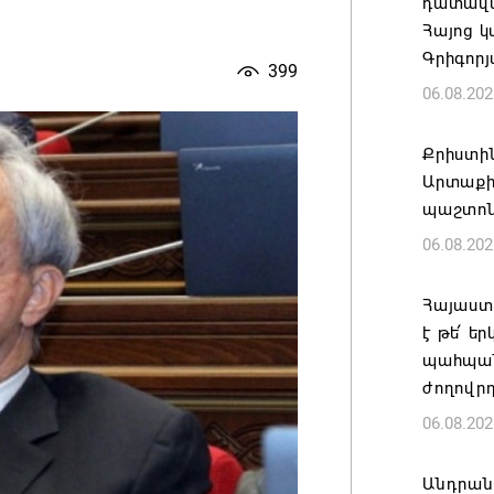
դատավար
Հայոց կ
Գրիգոր
399
06.08.202
Քրիստին
Արտաքի
պաշտոն
06.08.202
Հայաստա
է թե՛ ե
պահպան
ժողովր
06.08.202
Անդրան