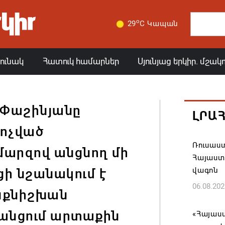
o
29
C Կապան
յունակ
Հատուկ համարներ
Սյունյաց երկիր. մշակ
՝ Փաշինյանը
ԼՐԱ
կոչված
Ռուսաս
 մարզով անցնող մի
Հայաստա
վագոն
ի նշանակում է
06.08.202
նքնիշխան
անցում արտաքին
«Հայաստ