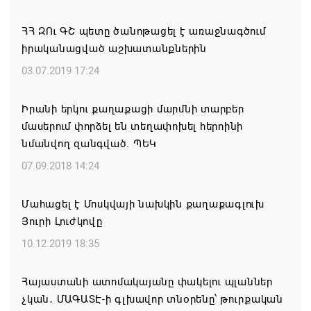
ՀՀ ԶՈւ ԳՇ պետը ծանոթացել է առաջնագծում
Իրանն ու Օմանը մոտ են Հորմուզի նեղուցի
իրականացված աշխատանքներին
վերաբերյալ համաձայնության հասնելուն. Արաղչի
03.07.2019 17:24
08.08.2026 21:17
Իրանի երկու քաղաքացի մարմնի տարբեր
Նիկոլ Փաշինյանը և Դոնալդ Թրամփը
մասերում փորձել են տեղափոխել հերոինի
հեռախոսազրույցի ընթացքում վերահաստատել են
նմանվող զանգված. ՊԵԿ
TRIPP-ի կառուցման աշխատանքները մոտ
ապագայում սկսելու իրենց հաստատակամությունը
07.09.2018 14:24
08.08.2026 21:12
Մահացել է Մոսկվայի նախկին քաղաքագլուխ
Յուրի Լուժկովը
Փաշինյանն ու Ալիևը հեռախոսազրույց են ունեցել․
քննարկվել է TRIPP երթուղու նախագծի
10.12.2019 18:35
իրականացումը
Հայաստանի ատոմակայանը փակելու պլաններ
08.08.2026 12:32
չկան․ ՄԱԳԱՏԷ-ի գլխավոր տնօրենը՝ թուրքական