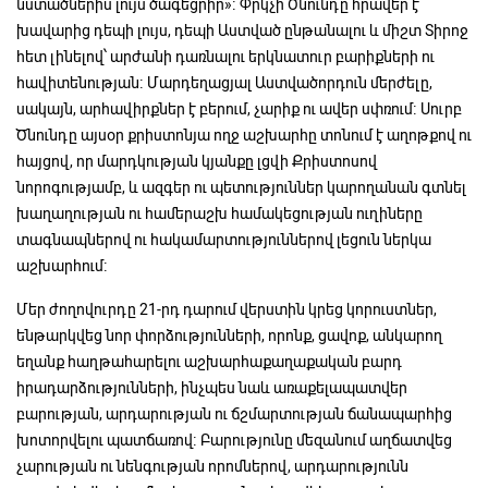
նստածներիս լույս ծագեցրիր»։ Փրկչի Ծնունդը հրավեր է
խավարից դեպի լույս, դեպի Աստված ընթանալու և միշտ Տիրոջ
հետ լինելով՝ արժանի դառնալու երկնատուր բարիքների ու
հավիտենության։ Մարդեղացյալ Աստվածորդուն մերժելը,
սակայն, արհավիրքներ է բերում, չարիք ու ավեր սփռում։ Սուրբ
Ծնունդը այսօր քրիստոնյա ողջ աշխարհը տոնում է աղոթքով ու
հայցով, որ մարդկության կյանքը լցվի Քրիստոսով
նորոգությամբ, և ազգեր ու պետություններ կարողանան գտնել
խաղաղության ու համերաշխ համակեցության ուղիները
տագնապներով ու հակամարտություններով լեցուն ներկա
աշխարհում։
Մեր ժողովուրդը 21-րդ դարում վերստին կրեց կորուստներ,
ենթարկվեց նոր փորձությունների, որոնք, ցավոք, անկարող
եղանք հաղթահարելու աշխարհաքաղաքական բարդ
իրադարձությունների, ինչպես նաև առաքելապատվեր
բարության, արդարության ու ճշմարտության ճանապարհից
խոտորվելու պատճառով։ Բարությունը մեզանում աղճատվեց
չարության ու նենգության որոմներով, արդարությունն