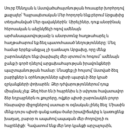
Սուրբ Ծննդյան և Աստվածահայտնության հուսաբեր խորհրդով
քաջալեր՝ Հայրապետական Մեր հորդորն ենք բերում Արցախից
տեղահանված Մեր զավակներին։ Սիրելիներ, դուք անօրինակ
հերոսական և անընկճելի ոգով ամենայն
արժանապատվությամբ և անտրտունջ հաղթահարել և
հաղթահարում եք ձեզ պատուհասած նեղությունները։ Մեզ
համար երբեք անցյալ չի դառնալու Արցախը, որը մենք
շարունակելու ենք փայփայել մեր սրտում ու հոգում՝ ամենայն
ջանք ի գործ դնելով արցախահայության իրավունքների
պաշտպանության համար։ Մնացեք լի հույսով՝ Աստված ձեզ
բարիքներ և օրհնություններ պիտի պարգևի ձեր կրած
զրկանքների փոխարեն։ Ձեր դժվարություններում դուք
միայնակ չեք։ Ձեզ հետ են ի հայրենիս և ի սփյուռս հավատավոր
ձեր եղբայրներն ու քույրերը, ովքեր պիտի շարունակեն բոլոր
հնարավոր միջոցներով սատար ու օգնական լինել ձեզ։ Միասին
մենք դուրս պիտի գանք առկա ծանր իրավիճակից և կառուցենք
խաղաղ, բարօր ու ապահով ապագան մեր ժողովրդի ու
հայրենիքի։ Հավատում ենք մեր նոր կյանքի արշալույսին,