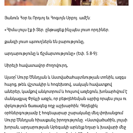
​Յանուն Հօր եւ Որդւոյ եւ Հոգւոյն Սրբոյ. ամէն։
«Հիմա լույս էք ի Տեր. ընթացեք ինչպես լուսո որդիներ.
քանզի լուսո պտուղներն են բարությունը,
արդարությունը և ճշմարտությունը» (Եփ. 5.8-9):
​Սիրելի հավատավոր ժողովուրդ,
Այսօր՝ Սուրբ Ծննդյան և Աստվածահայտնության տոնին, ազգս
հայոց, թեև վշտակիր և հոգեխռով, սակայն հավատքով
աներեր, կամքով անկոտրում և հույսով առլեցուն, խոնարհվում է
մանկացյալ Փրկչի առջև, որ բեթղեհեմյան այրից որպես լույս ու
փրկություն ճառագեց ողջ աշխարհին։ Գեղեցիկ
օրհներգությամբ է հոգեպարար շարականը մեզ փոխանցում
Սուրբ Ծննդյան հիասքանչ իրողությունը. «Աստվածածին, լույսի
խորան, արդարության Արեգակի արևելք եղար և խավարի մեջ