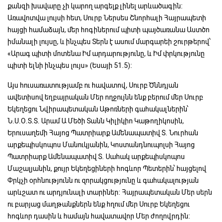
քանզի խավարը չի կարող արգելք լինել արևածագին։
Առավոտվա լույսի հետ, Սուրբ Ներսես Շնորհալի Հայրապետի
հայցի համաձայն, մեր հոգիներում պիտի պայծառանա Աստծո
իմանալի լույսը, և ինչպես Տերն է ասում մարգարեի շուրթերով՝
«Արագ պիտի մոտենա Իմ արդարությունը, և Իմ փրկությունը
պիտի ելնի ինչպես լույս» (Եսայի 51.5):
Այս հուսառատությամբ ու հավատով, Սուրբ Ծննդյան
ավետիսով եղբայրական Մեր ողջույնն ենք բերում մեր Սուրբ
Եկեղեցու Նվիրապետական Աթոռների գահակալներին՝
Ն.Ս.Օ.Տ.Տ. Արամ Ա Մեծի Տանն Կիլիկիո Կաթողիկոսին,
Երուսաղեմի Հայոց Պատրիարք Ամենապատիվ Տ. Նուրհան
արքեպիսկոպոս Մանուկյանին, Կոստանդնուպոլսի Հայոց
Պատրիարք Ամենապատիվ Տ. Սահակ արքեպիսկոպոս
Մաշալյանին, քույր Եկեղեցիների հոգևոր Պետերին՝ հայցելով
Փրկչի օրհնությունն ու զորակցությունը և գահակալության
արևշատ ու արդյունալի տարիներ։ Հայրապետական Մեր սերն
ու բարյաց մաղթանքներն ենք հղում մեր Սուրբ Եկեղեցու
հոգևոր դասին և համայն հավատավոր Մեր ժողովրդին։