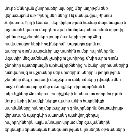
Սուրբ Ծննդյան շնորհաբեր այս օրը Մեր աղոթքն ենք
վերառաքում առ Փրկիչ մեր Տերը։ Ով մանկացյալ Հիսուս
Քրիստոս, Որդի Աստծո, մեր փրկության համար մարմնացար և
աշխարհ եկար ու մարդկության հանդեպ անսահման սիրովդ
երկնառաք շնորհների լույսը ծագեցրիր բոլոր Քեզ
հավատացողների հոգիներում։ Խաղաղություն ու
բարօրություն պարգևիր աշխարհին ու մեր հայրենիքին։
Ազատիր մեզ ամենայն չարից ու չարիքից, մխիթարություն
շնորհիր պատերազմի արհավիրքներից ու ծանր կորուստներից
խռովահույզ ու վշտակիր մեր սրտերին։ Ներիր և թողություն
շնորհիր մեզ, որպեսզի մեղքերն ու անկումները չփակեն մեր
առջև ճանապարհը մեր տեսիլքների իրագործման և
ակունքները Քո անբավ բարիքների և անսպառ ողորմության։
Սուրբ Աջիդ խնամքի ներքո պահպանիր հայրենիքի
սահմանները հսկող մեր քաջարի զինվորներին։ Շուտափույթ
վերադարձ պարգևիր պատանդ պահվող գերյալ
հայորդիներին, այլև անհայտ կորած մեր զավակներին։
Երկնային երանական հանգստության և լուսեղեն օթևանների