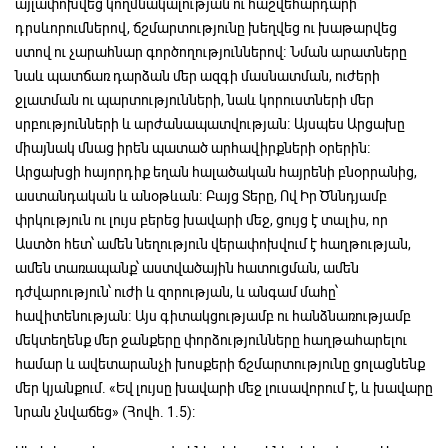
այլափոխվեց կողմնակալության ու հաշվեհարդարի
դրսևորումներով, ճշմարտությունը խեղվեց ու խաթարվեց
ստով ու չարահնար գործողություններով։ Նման արատները
նաև պատճառ դարձան մեր ազգի մասնատման, ուժերի
ջլատման ու պարտությունների, նաև կորուստների մեր
սրբությունների և արժանապատվության։ Այսպես Արցախը
միայնակ մնաց իրեն պատած արհավիրքների օրերին։
Արցախցի հայորդիք եղան հալածական հայրենի բնօրրանից,
աստանդական և անօթևան։ Բայց Տերը, Ով Իր Ծննդյամբ
փրկություն ու լույս բերեց խավարի մեջ, ցույց է տալիս, որ
Աստծո հետ՝ ամեն նեղություն վերափոխվում է հաղթության,
ամեն տառապանք՝ աստվածային հատուցման, ամեն
դժվարություն՝ ուժի և զորության, և անգամ մահը՝
հավիտենության։ Այս գիտակցությամբ ու հանձնառությամբ
մեկտեղենք մեր ջանքերը փորձությունները հաղթահարելու
համար և ավետարանչի խոսքերի ճշմարտությունը ցոլացնենք
մեր կյանքում. «Եվ լույսը խավարի մեջ լուսավորում է, և խավարը
նրան չնվաճեց» (Հովհ. 1.5):