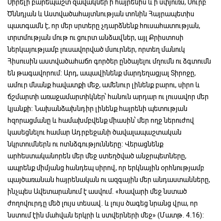
Սիրելի բարեպաշտ զավակներ ի հայրենիս և ի սփյուռս, Սուրբ
Ծննդյան և Աստվածահայտնության տոնին Հայրապետիս
պատգամն է, որ մեր սրտերը չդարձնենք հուսահատության,
տրտմության մութ ու ցուրտ անձավներ, այլ Քրիստոսի
ներկայությամբ լուսավորված մսուրներ, որտեղ մանուկ
Հիսուսին աստվածահաճո գործեր ընծայելու մղումն ու ձգտումն
են թագավորում։ Արդ, ապավինենք մարդեղացյալ Տիրոջը,
ամուր մնանք հավատքի մեջ, ամենուր լինենք բարու, սիրո և
ճշմարտի առաջամարտիկներ՝ հանուն արդար ու լուսավոր մեր
կյանքի։ Նախանձախնդիր լինենք հայրենի պետության
հզորացմանը և համախմբվենք միասին՝ մեր ողջ ներուժով
կասեցնելու համար Ադրբեջանի ծավալապաշտական
նկրտումներն ու ոտնձգությունները։ Վերացնենք
արհեստականորեն մեր մեջ ստեղծված անջրպետները,
ապրենք միմյանց հանդեպ սիրով, որ երկնային օրհնությամբ
պայծառանան հայրենական ու ազգային մեր անդաստանները,
ինչպես Ավետարանում է ասվում. «Խավարի մեջ նստած
ժողովուրդը մեծ լույս տեսավ. և լույս ծագեց նրանց վրա, որ
նստում էին մահվան երկրի և ստվերների մեջ» (Մատթ. 4.16)։