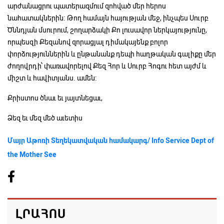
արժանացրու պատերազմում զոհված մեր հերոս
նահատակներին։ Թող համայն հայության մեջ, ինչպես Սուրբ
Ծննդյան մսուրում, շողարձակի Քո լուսավոր ներկայությունը,
որպեսզի Քեզանով զորացյալ դիմակայենք բոլոր
փորձություններին և ընթանանք դեպի հաղթական գալիքը մեր
ժողովրդի՝ փառավորելով Քեզ Հոր և Սուրբ Հոգու հետ այժմ և
միշտ և հավիտյանս. ամեն։
Քրիստոս ծնաւ եւ յայտնեցաւ,
Ձեզ եւ մեզ մեծ աւետիս
Մայր Աթոռի Տեղեկատվական համակարգ/ Info Service Dept of
the Mother See
ԼՐԱՀՈՍ