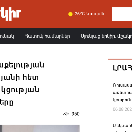
o
26
C Կապան
յունակ
Հատուկ համարներ
Սյունյաց երկիր. մշակ
քելության
ԼՐԱ
յանի հետ
Ռուսաս
ակցության
առևտրա
կշարուն
երը
06.08.202
950
Մեկնարկ