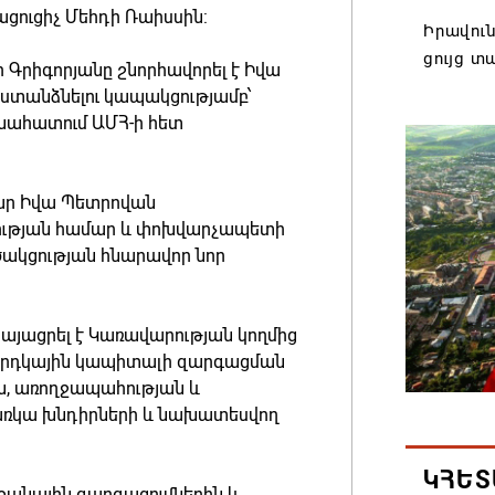
ցուցիչ Մեհդի Ռաիսսին:
Իրավուն
ցույց տ
Գրիգորյանը շնորհավորել է Իվա
06.08.202
տանձնելու կապակցությամբ՝
 գնահատում ԱՄՀ-ի հետ
Վեհափառ
դատակա
ար Իվա Պետրովան
06.08.202
նելության համար և փոխվարչապետի
ակցության հնարավոր նոր
Մոսկվան
ՌԴ-ի գլ
Վլադիկ
յացրել է Կառավարության կողմից
բաժանմո
մարդկային կապիտալի զարգացման
ն, առողջապահության և
06.08.202
առկա խնդիրների և նախատեսվող
Վահագն
ԿՀԵՏ
ժողովի
անային զարգացումներին և