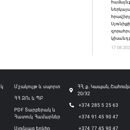
համայնք
ներկայա
հրավիրյ
Սյունիք
զորահր
կիսանդր
17.08.202
ակ
Մշակույթ և սպորտ
ՀՀ, ք․ Կապան, Շահումյ
20/32
ՀՀ ԶՈւ և ՊԲ
+374 285 5 25 63
PDF Տարբերակ և
Հատուկ Համարներ
+374 91 45 90 47
Սյունյաց երկիր.
+374 77 45 90 47