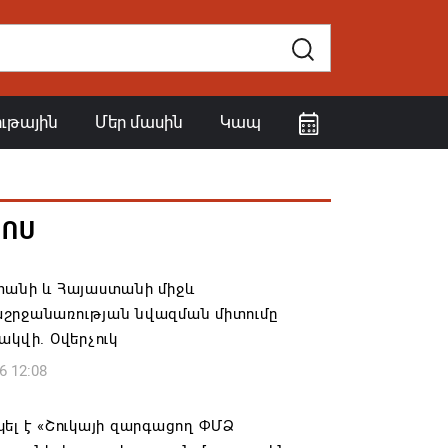
ութային
Մեր մասին
Կապ
ՀՈՍ
տանի և Հայաստանի միջև
շրջանառության նվազման միտումը
ակվի. Օվերչուկ
6 12:08
ել է «Շուկայի զարգացող ՓՄՁ