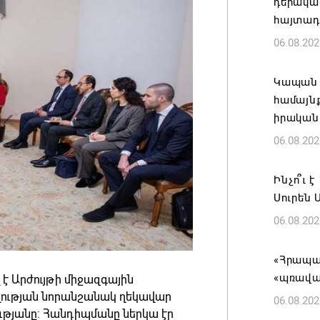
դերակա
հայտադի
06.08.202
Կապան 
համայն
իրական
06.08.202
Ինչո՞ւ 
Սուրեն 
06.08.202
«Հրապար
«պռավա
է Արժույթի միջազգային
լության նորանշանակ ղեկավար
06.08.202
թյանը: Հանդիպմանը ներկա էր