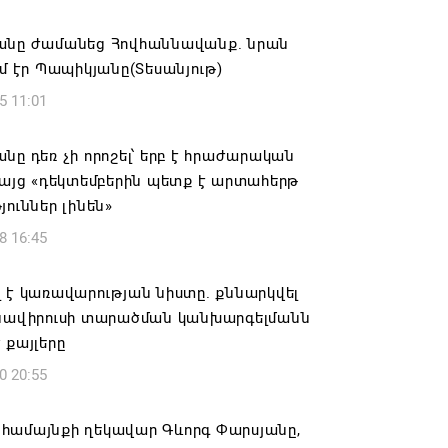
6 19:11
անը ժամանեց Հովհաննավանք. նրան
ւմ էր Պապիկյանը(Տեսանյութ)
տանի նավթագազային եկամուտները
5 11:01
ռաջին յոթ ամիսներին նվազել են 17%-
նը դեռ չի որոշել՝ երբ է հրաժարական
6 17:13
բայց «դեկտեմբերին պետք է արտահերթ
յուններ լինեն»
ողջունել է Փաշինյանի «իրական
8 16:45
ան» հայեցակարգը
6 16:36
 է կառավարության նիստը. քննարկվել
ոնավիրուսի տարածման կանխարգելմանն
լվել է Գագիկ Ծառուկյանի «Մուլտի
 քայլերը
 տնօրեն Սեդրակ Առուստամյանը. ՔԿ
0 20:55
6 16:32
համայնքի ղեկավար Գևորգ Փարսյանը,