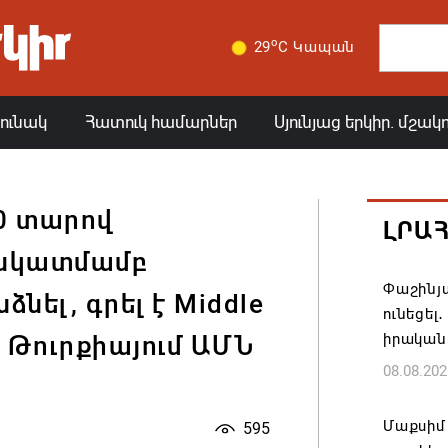
o
29
C Կապան
յունակ
Հատուկ համարներ
Սյունյաց երկիր. մշակ
0 տարով
ԼՐԱ
 նկատմամբ
Փաշինյա
նել, գրել է Middle
ունեցել
իրական
ով Թուրքիայում ԱՄՆ
08.08.202
Մաքսիմ 
595