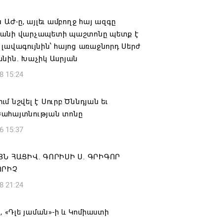
ովուրդն է ընտրում Հայոց Հայրապետին
նելու ընթացակարգ չկա
ն ԱԺ-ը, այլեւ ամբողջ հայ ազգը
անի վարչապետի պաշտոնը պետք է
6 16:39
լավագույնին՝ հայոց առաջնորդ Սերժ
անին. Խաչիկ Ասրյան
կոսի և 6 եպիսկոպոսի գործով դատական
8 15:24
կանցկացվի դռնփակ
6 16:34
մ նշվել է Սուրբ Ծննդյան եւ
ահայտնության տոնը
ՈՒՄ ԵՆՔ ՄԻԱՍԻՆ ՆՇԵԼՈՒ ՏԱՇՏՈՒՆ
6 15:37
ԱՅՐԻ ՕՐԸ
6 16:21
ՅՆ ՀԱՑԻՎ. ԳՈՐԻՍԻ Ս. ԳՐԻԳՈՐ
ՈՐԻՉ
համայնքի ղեկավար Գևորգ Փարսյանի
8 21:24
ռնությամբ ճանապարհաշինական
վալ աշխատանքներ՝ գյուղական
այրերում
ի, «Դլե յաման»-ի և Կոմիաստի