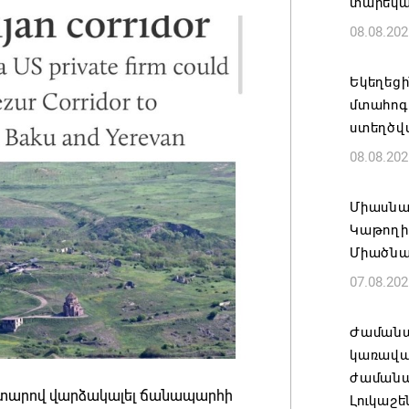
տարեկ
08.08.202
Եկեղեց
մտահոգո
ստեղծվ
08.08.202
Միասնա
Կաթողի
Միածնա
07.08.202
Ժամանա
կառավա
ժամանակ
0 տարով վարձակալել ճանապարհի
Լուկաշե