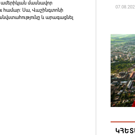
լ ամերիկյան մասնավոր
07.08.202
լու համար։ Սա, Վաշինգտոնի
անվստահությունը և արագացնել
ՀՀ ԱԱԾ
պատվիրա
Հանրապ
07.08.202
Գարեգին
դատավո
07.08.202
Թուրքի
ռազմակ
համաձա
07.08.202
ԿՀԵՏ