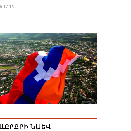
6 17:16
 սահմանապահ զորքերի
կությունն այցելել է Լիտվայի
ետություն
6 16:57
 Բ-ի և եպիսկոպոսների գործով
րն ինքնաբացարկ է հայտնել
6 16:55
ան, Սաուդյան Արաբիան և Պակիստանը
ան դաշինք ստեղծելու մասին
յնագիր են ստորագրել
6 16:43
ԱՔՐՔՐԻ ՆԱԵՎ