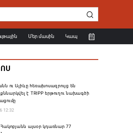
ութային
Մեր մասին
Կապ
ՀՈՍ
նն ու Ալիևը հեռախոսազրույց են
․ քննարկվել է TRIPP երթուղու նախագծի
ացումը
6 12:32
Հակոբյանն այսօր կդառնար 77