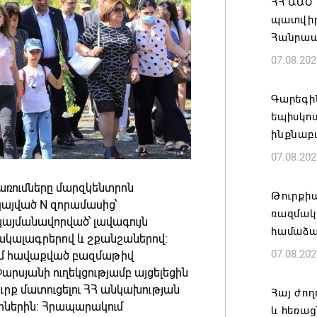
ՀՀ ԱԱԾ
պատվիրա
Հանրապ
07.08.202
Գարեգին
եպիսկո
ինքնաբ
07.08.202
առումները մարզկենտրոն
Թուրքի
այված N զորամասից՝
ռազմակ
այմանավորված՝ լավագույն
համաձա
ակալագրերով և շքանշաներով։
07.08.202
ւմ հավաքված բազմաթիվ
րսյանի ուղեկցությամբ այցելեցին
ւրք մատուցելու ՀՀ անկախության
Հայ ժող
իներին: Հրապարակում
և հեռաց