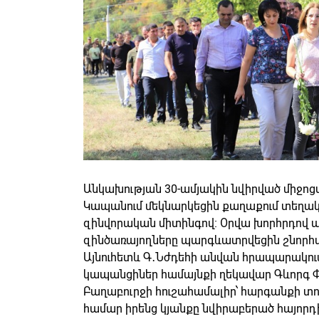
Անկախության 30-ամյակին նվիրված միջոց
Կապանում մեկնարկեցին քաղաքում տեղակ
զինվորական միտինգով։ Օրվա խորհրդով պ
զինծառայողները պարգևատրվեցին շնորհ
Այնուհետև Գ․Նժդեհի անվան հրապարակո
կապանցիներ համայնքի ղեկավար Գևորգ Փա
Բաղաբուրջի հուշահամալիր՝ հարգանքի տո
համար իրենց կյանքը նվիրաբերած հայորդ