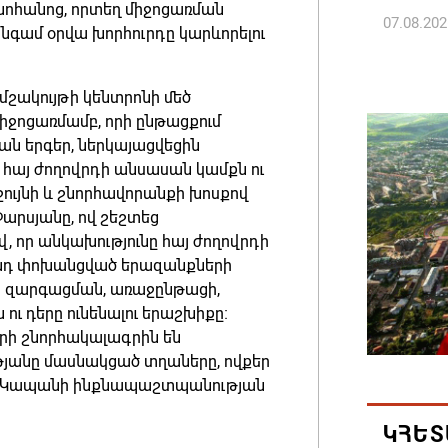
ոհանոց, որտեղ միջոցառման
07.08.202
 անգամ օրվա խորհուրդը կարևորելու
Կաթողի
շակույթի կենտրոնի մեծ
նիստը 
իջոցառմամբ, որի ընթացքում
07.08.202
ն երգեր, ներկայացվեցին
 հայ ժողովրդի անսասան կամքն ու
ՀՐԱՎԻՐ
ղջույնի և շնորհավորանքի խոսքով
ԲՆԱԿԱՎ
արսյանը, ով շեշտեց
, որ անկախությունը հայ ժողովրդի
07.08.202
ունդ փոխանցված երազանքների
ն զարգացման, առաջընթացի,
Կապան 
ւ դերը ունենալու երաշխիքը։
նախաձե
րի շնորհակալագրին են
մեծածա
անը մասնակցած տղաները, ովքեր
բնակավ
ցել Կապանի ինքնապաշտպանության
07.08.202
ԿՀԵՏ