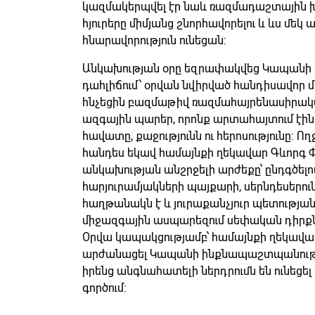
կազմակերպվել էր նաև ռազմադաշտային խ
հյուրերը միմյանց շնորհավորելու և ևս մեկ
հնարավորություն ունեցան:
Անկախության օրը եզրափակվեց Կապանի մ
դահլիճում՝ օրվան նվիրված հանդիսավոր մ
հնչեցին բազմաթիվ ռազմահայրենասիրակա
ազգային պարեր, որոնք արտահայտում էին
հավատը, քաջությունն ու հերոսությունը: Ո
հանդես եկավ համայնքի ղեկավար Գևորգ Փ
անկախության անշրջելի արժեքը՝ ընդգծելով
հարյուրամյակների պայքարի, սերնդեսեր
հաղթանակն է և յուրաքանչյուր պետությա
միջազգային ասպարեզում սեփական դիրքն ո
Օրվա կապակցությամբ՝ համայնքի ղեկավա
արժանացել Կապանի ինքնապաշտպանությ
իրենց անգնահատելի ներդրումն են ունե
գործում։