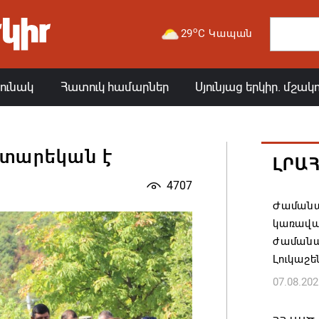
o
29
C Կապան
յունակ
Հատուկ համարներ
Սյունյաց երկիր. մշակ
 տարեկան է
ԼՐԱ
4707
Ժամանա
կառավա
ժամանակ
Լուկաշե
07.08.202