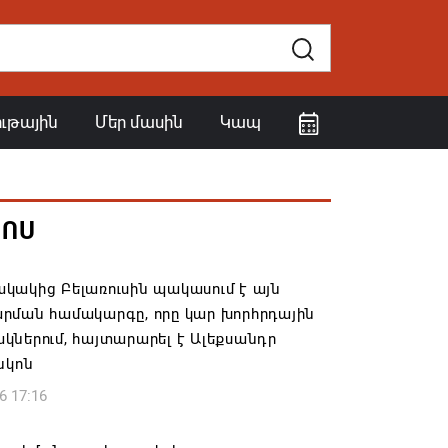
ութային
Մեր մասին
Կապ
ՀՈՍ
կակից Բելառուսին պակասում է այն
րման համակարգը, որը կար խորհրդային
ներում, հայտարարել է Ալեքսանդր
նկոն
6 17:16