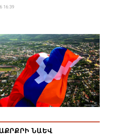
6 16:39
կոսի և 6 եպիսկոպոսի գործով դատական
կանցկացվի դռնփակ
6 16:34
ՈՒՄ ԵՆՔ ՄԻԱՍԻՆ ՆՇԵԼՈՒ ՏԱՇՏՈՒՆ
ԱՅՐԻ ՕՐԸ
6 16:21
համայնքի ղեկավար Գևորգ Փարսյանի
ռնությամբ ճանապարհաշինական
վալ աշխատանքներ՝ գյուղական
այրերում
6 16:09
ԱՔՐՔՐԻ ՆԱԵՎ