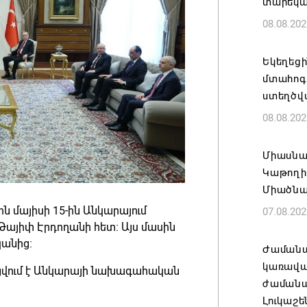
տարեկ
08.08.202
Եկեղեց
մտահոգո
ստեղծվ
08.08.202
Միասնա
Կաթողի
Միածնա
ն մայիսի 15-ին Անկարայում
07.08.202
այիփ Էրդողանի հետ։ Այս մասին
կանից։
Ժամանա
կառավա
ցվում է Անկարայի նախագահական
ժամանակ
Լուկաշե