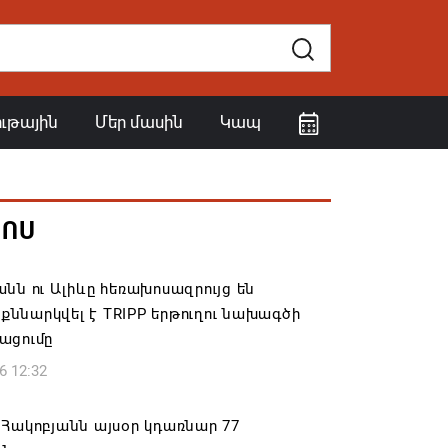
ութային
Մեր մասին
Կապ
ՀՈՍ
նն ու Ալիևը հեռախոսազրույց են
․ քննարկվել է TRIPP երթուղու նախագծի
ացումը
6 12:32
Հակոբյանն այսօր կդառնար 77