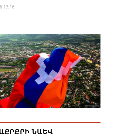
6 17:16
 սահմանապահ զորքերի
կությունն այցելել է Լիտվայի
ետություն
6 16:57
 Բ-ի և եպիսկոպոսների գործով
րն ինքնաբացարկ է հայտնել
6 16:55
ան, Սաուդյան Արաբիան և Պակիստանը
ան դաշինք ստեղծելու մասին
յնագիր են ստորագրել
6 16:43
ԱՔՐՔՐԻ ՆԱԵՎ