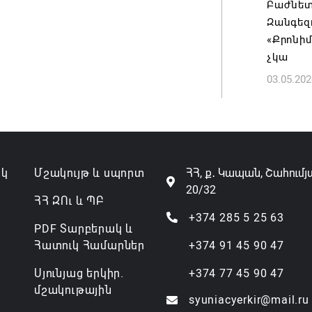
Բաժնետե
07.08.202
Զանգեզո
«Քրոնիմ
չկա
03.05.202
ակ
Մշակույթ և սպորտ
ՀՀ, ք․ Կապան, Շահումյ
20/32
ՀՀ ԶՈւ և ՊԲ
+374 285 5 25 63
PDF Տարբերակ և
Հատուկ Համարներ
+374 91 45 90 47
Սյունյաց երկիր.
+374 77 45 90 47
մշակութային
syuniacyerkir@mail.ru