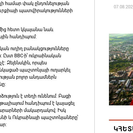
լի համար փակ ընդունելության
07.08.202
ուրքիայի պատվիրակությունների
ՀՀ ԱԱԾ
ւմից հետո կկայանա նաև
պատվիրա
յին հանդիպում։
Հանրապ
07.08.202
ան ուղիղ բանակցությունները
։ Ըստ BBC-ի՝ ուկրաինական
։ Զելենսկին, որպես
Գարեգին
նկացած պաշտոնյայի ուղարկել
դատավո
ւթյան բոլոր անդամներն
07.08.202
նը։
ություն է տեղի ունենում։ Բացի
Թուրքի
թալիայում հանդիպում է կայացել
ռազմակ
արարների մակարդակով։ Իսկ
համաձա
նի և Ուկրաինայի պաշտոնյաները՝
07.08.202
մար։
ԿՀԵՏ