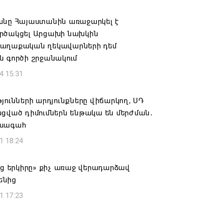
ովուրդն է ընտրում Հայոց Հայրապետին
նելու ընթացակարգ չկա
անը Հայաստանին առաջարկել է
րծակցել Արցախի նախկին
6 16:39
աղաքական ղեկավարների դեմ
ն գործի շրջանակում
կոսի և 6 եպիսկոպոսի գործով դատական
4 15:31
կանցկացվի դռնփակ
6 16:34
յունների արդյունքները վիճարկող, ՍԴ
ցված դիմումներն ենթակա են մերժման․
ՈՒՄ ԵՆՔ ՄԻԱՍԻՆ ՆՇԵԼՈՒ ՏԱՇՏՈՒՆ
խագահ
ԱՅՐԻ ՕՐԸ
1 18:24
6 16:21
աց երկիրը» քիչ առաջ վերադարձավ
համայնքի ղեկավար Գևորգ Փարսյանի
ենից
ռնությամբ ճանապարհաշինական
1 17:23
վալ աշխատանքներ՝ գյուղական
այրերում