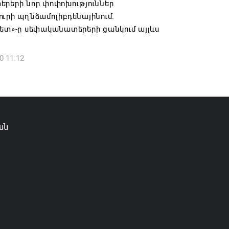
րերի նոր փոփոխություններ
6 16:09
ւրի պղնձամոլիբդենայինում.
ետ»-ը սեփականատերերի ցանկում այլևս
0 11:12
ան