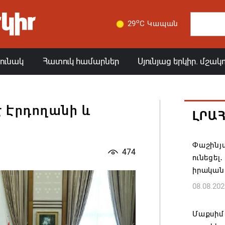
o
29
C Կապան
յունակ
Հատուկ համարներ
Սյունյաց երկիր. մշակ
է Էրդողանի և
ԼՐԱ
Փաշինյա
474
ունեցել
իրական
08.08.202
Մաքսիմ 