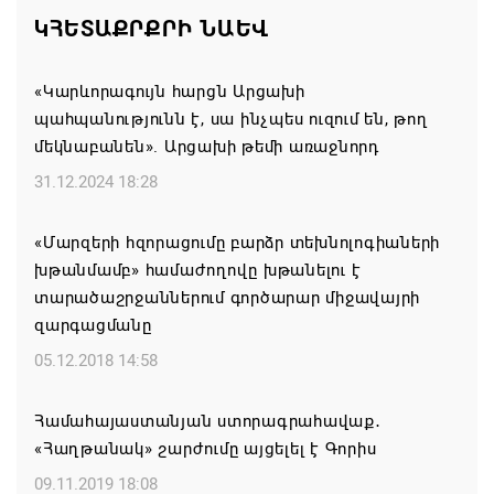
Ռուբիո
ԿՀԵՏԱՔՐՔՐԻ ՆԱԵՎ
08.08.2026 21:25
«Կարևորագույն հարցն Արցախի
Իրանն ու Օմանը մոտ են Հորմուզի նեղուցի
պահպանությունն է, սա ինչպես ուզում են, թող
վերաբերյալ համաձայնության հասնելուն. Արաղչի
մեկնաբանեն». Արցախի թեմի առաջնորդ
08.08.2026 21:17
31.12.2024 18:28
Նիկոլ Փաշինյանը և Դոնալդ Թրամփը
«Մարզերի հզորացումը բարձր տեխնոլոգիաների
հեռախոսազրույցի ընթացքում վերահաստատել են
խթանմամբ» համաժողովը խթանելու է
TRIPP-ի կառուցման աշխատանքները մոտ
տարածաշրջաններում գործարար միջավայրի
ապագայում սկսելու իրենց հաստատակամությունը
զարգացմանը
08.08.2026 21:12
05.12.2018 14:58
Փաշինյանն ու Ալիևը հեռախոսազրույց են ունեցել․
Համահայաստանյան ստորագրահավաք․
քննարկվել է TRIPP երթուղու նախագծի
«Հաղթանակ» շարժումը այցելել է Գորիս
իրականացումը
09.11.2019 18:08
08.08.2026 12:32