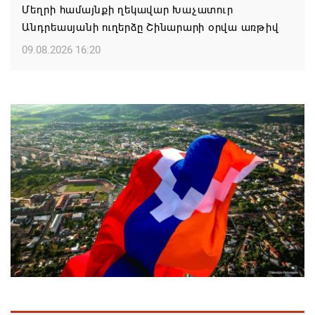
Մեղրի համայնքի ղեկավար Խաչատուր
Անդրեասյանի ուղերձը Շինարարի օրվա առթիվ
09.08.2026 16:20
Քաջարան համայնքի ղեկավար Մանվել
Փարամազյանի ուղերձը` Շինարարի
մասնագիտական օրվա կապակցությամբ
09.08.2026 16:12
Երևանի ո՞ր վարչական շրջաններում և ՀՀ ո՞ր
մարզերում են բնակարաններն ամենաշատը
թանկացել
08.08.2026 21:31
ԱՄՆ-ն շարունակում է լիովին հանձնառու լինել
ՀՀ-ի և Ադրբեջանի հետ համագործակցությանը.