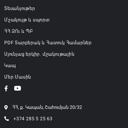
Տեսանյութեր
Մշակույթ և սպորտ
ՀՀ ԶՈւ և ՊԲ
PDF Տարբերակ և Հատուկ Համարներ
Սյունյաց երկիր. մշակութային
Կապ
Մեր Մասին
ՀՀ, ք․ Կապան, Շահումյան 20/32
+374 285 5 25 63