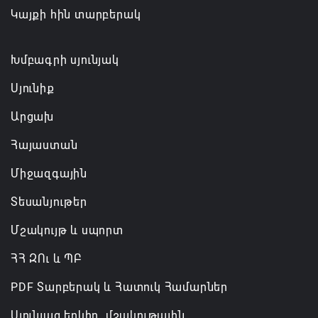
Կայքի հին տարբերակ
ՀԲԸՄ-ն կոչ է անում կասեցնել Կաթողիկոսի եւ վեց
եպիսկոպոսների նկատմամբ քրվարույթը
07.08.2026 11:50
Խմբագրի սյունյակ
Սյունիք
Արցախ
Հայաստան
Միջազգային
Տեսանյութեր
Մշակույթ և սպորտ
ՀՀ ԶՈւ և ՊԲ
PDF Տարբերակ և Հատուկ Համարներ
Սյունյաց երկիր. մշակութային