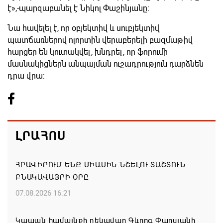
է»,-պարզաբանել է Նիկոլ Փաշինյանը։
Նա հավելել է, որ օբյեկտիվ և սուբյեկտիվ
պատճառներով ոլորտին վերաբերելի բազմաթիվ
հարցեր են կուտակվել, խնդրել, որ ֆորումի
մասնակիցներն անպայման ուշադրություն դարձնեն
դրա վրա:
ԼՐԱՀՈՍ
ՀՐԱՎԻՐՈՒՄ ԵՆՔ ՄԻԱՍԻՆ ՆՇԵԼՈՒ ՏԱՇՏՈՒՆ
ԲՆԱԿԱՎԱՅՐԻ ՕՐԸ
07.08.2026 16:21
Կապան համայնքի ղեկավար Գևորգ Փարսյանի