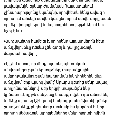
է, որ եթե ամեն ինչ ստանդարտի մեջ տեղավորենք,
բավականին երկար ժամանակ Հայաստանում
շինարարությունը կկանգնի, որովհետև հենց ավազի
ոլորտում ահռելի ստվեր կա, ընդ որում ստվեր, որը ամեն
օր մեր փողոցներով և մայրուղիներով երթևեկում են»,-
նշել է նա:
Վարչապետը հավելել է, որ իրենք այդ ստվերին հետ
առնչվելու ձևը դեռևս չեն գտել և դա լրջագույն
մարտահրավեր է:
«Էլ չեմ ասում, որ մենք այստեղ պետական
անվտանգության երևույթներ, տարածքային
ամբողջականության խախտման խնդիրներին ենք
առնչվում, երբ պարզվում է՝ Արաքս գետից մենք ավազ
արդյունահանելով` մեր երկրի տարածքն ենք
կրճատում, ոչ թե մենք, այլ նրանք, ովքեր դա անում են,
և մենք այստեղ էֆեկտիվ հակազդման մեխանիզմներ
շատ չունենք, ընդհանուր առմամբ ես կարծում եմ, որ
ոլորտի մեծագույն պրոբլեմներից մեկը ոլորտի իմիջն