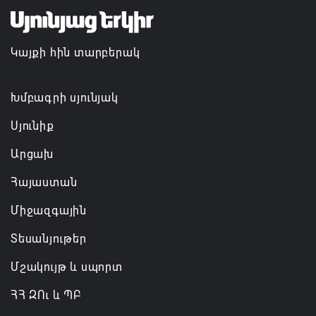
Կապան քաղաքում ավարտին է հասցվել
համայնքապետարանի պատվիրատվությամբ
իրականացված ևս մեկ ծրագիր
Կայքի հին տարբերակ
06.08.2026 11:58
Խմբագրի սյունյակ
Ինչո՞ւ է Հաջիևն ավելի վստահ, քան Փաշինյանը․
Սուրեն Սուրենյանց
Սյունիք
06.08.2026 11:57
Արցախ
Հայաստան
Միջազգային
Տեսանյութեր
Մշակույթ և սպորտ
ՀՀ ԶՈւ և ՊԲ