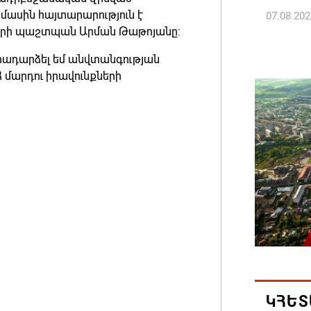
 մասին հայտարարություն է
07.08.202
երի պաշտպան Արման Թաթոյանը:
Կաթողի
դրադարձել եմ անվտանգության
նիստը 
մարդու իրավունքների
07.08.202
ՀՐԱՎԻՐ
ԲՆԱԿԱՎ
07.08.202
Կապան 
նախաձե
մեծածա
բնակավ
07.08.202
ԿՀԵՏ