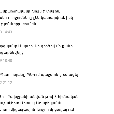
տանի բանակը «Իսկանդերով» հարվածել
աինական գնացքին
ամբարձումյանը խույս է տալիս,
ի որոշումները չեն կատարվում, իսկ
6 14:32
թյունները լռում են
3 14:43
ագրով 120 մլն եվրո ներդրում՝
անի մի շարք զբոսաշրջային
րների զարգացման համար
րգսյանը Մարտի 1-ի գործով մի քանի
րցաքննվել է
6 13:49
9 18:48
ը պատմության մեջ կարձանագրվի որպես
ւ դավաճանության օր․ ՌԴ և Նոր
 Պետրոսյանը ՊՆ-ում պաշտոն է ստացել
անի հայոց թեմ
2 21:12
6 12:50
Յու. Բախշյանի անվան թիվ 3 հիմնական
նապատը երկրորդ կյանք է ստանում
 աշակերտ Արտակ Աղաբեկյանն
արտի միջազգային խոշոր մրցաշարում
6 12:38