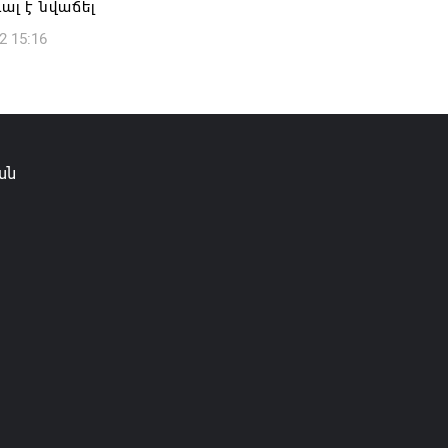
դալ է նվաճել
2 15:16
ան