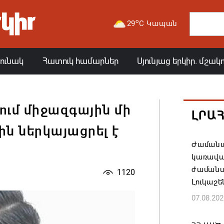
o
29
C Կապան
յունակ
Հատուկ համարներ
Սյունյաց երկիր. մշակ
ւմ միջազգային մի
ԼՐԱ
ն ներկայացրել է
Ժամանա
կառավա
ժամանակ
1120
Լուկաշե
07.08.202