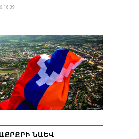
6 16:39
կոսի և 6 եպիսկոպոսի գործով դատական
կանցկացվի դռնփակ
6 16:34
ՈՒՄ ԵՆՔ ՄԻԱՍԻՆ ՆՇԵԼՈՒ ՏԱՇՏՈՒՆ
ԱՅՐԻ ՕՐԸ
6 16:21
համայնքի ղեկավար Գևորգ Փարսյանի
ռնությամբ ճանապարհաշինական
վալ աշխատանքներ՝ գյուղական
այրերում
6 16:09
ԱՔՐՔՐԻ ՆԱԵՎ