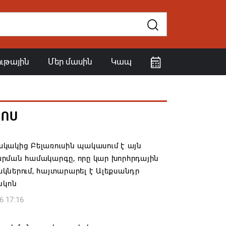
ութային
Մեր մասին
Կապ
ՀՈՍ
կակից Բելառուսին պակասում է այն
րման համակարգը, որը կար խորհրդային
ներում, հայտարարել է Ալեքսանդր
նկոն
6 17:16