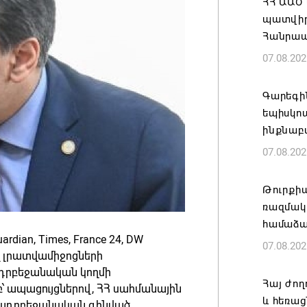
ՀՀ ԱԱԾ
պատվիրա
Հանրապ
07.08.202
Գարեգին
եպիսկո
ինքնաբ
07.08.202
Թուրքի
ռազմակ
համաձա
dian, Times, France 24, DW
07.08.202
 այլ լրատվամիջոցների
 ադրբեջանական կողմի
Հայ ժող
՝ ապացույցներով, ՀՀ սահմանային
և հեռաց
ը ադրբեջանական զինված