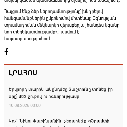
տեխնիկական պատճառներից ելնելով՝ հետաձգվում է:
Հայցում ենք ձեր ներողամտությունը՝ խնդրելով
հանգամանքներին ըմբռնումով մոտենալ: Օգնության
տրամադրման մեկնարկի վերաբերյալ հանդես կգանք
նոր տեղեկատվությամբ»,- ասվում է
հայտարարությունում:
ԼՐԱՀՈՍ
Երկրորդ տարին անընդմեջ Տաշտունը տոնեց իր
օրը՝ մեծ շուքով ու ոգևորությամբ
10.08.2026 00:00
Կոչ` Նիկոլ Փաշինյանին. չեղարկե՛ք «Թրամփի