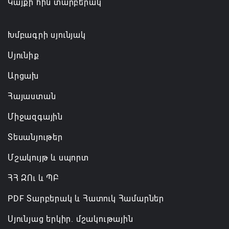
Կայքի հին տարբերակ
իրականացումը
08.08.2026 12:32
Խմբագրի սյունյակ
Սյունիք
Արցախ
Հայաստան
Միջազգային
Տեսանյութեր
Մշակույթ և սպորտ
ՀՀ ԶՈւ և ՊԲ
PDF Տարբերակ և Հատուկ Համարներ
Սյունյաց երկիր. մշակութային