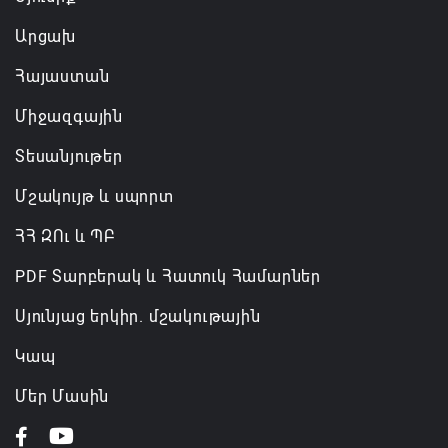
ազատվել է պաշտոնից
Արցախ
06.08.2026 14:16
Հայաստան
Կառավարությունը փոխում է երեք
Միջազգային
նախարարությունների անվանումները
06.08.2026 12:45
Տեսանյութեր
Մշակույթ և սպորտ
ՀՀ ԶՈւ և ՊԲ
PDF Տարբերակ և Հատուկ Համարներ
Սյունյաց երկիր. մշակութային
Կապ
Մեր Մասին