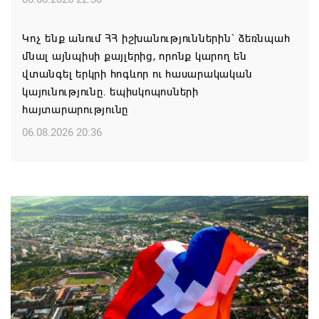
Կոչ ենք անում ՀՀ իշխանություններին` ձեռնպահ
մնալ այնպիսի քայլերից, որոնք կարող են
վտանգել երկրի հոգևոր ու հասարակական
կայունությունը. եպիսկոպոսների
հայտարարությունը
06.08.2026 20:36
Մոսկվան կարող է ռուսաստանցի
զբոսաշրջիկներին հետ պահել Հայաստան
այցելելուց․ Մատվիենկո
06.08.2026 20:30
ՌԴ–ն ՀՀ–ից երկաթուղու կոնցեսիոն
կառավարման մասին պաշտոնական դիմում չի
ստացել. Օվերչուկ