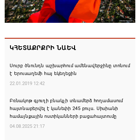
06.08.2026 19:03
Հայաստանյայց Առաքելական Եկեղեցու
առաջնորդը կկանգնի դատարանի առջև՝
կառավարության հետ խորացող
հակամարտության պատճառով․ Reuters-ի
ԿՀԵՏԱՔՐՔՐԻ ՆԱԵՎ
արձագանքը
06.08.2026 18:41
Սուրբ ծնունդն աշխարհում ամենավերջինը տոնում
է Երուսաղեմի հայ եկեղեցին
Ռուսաստանից Ադրբեջանի տարածքով
22.01.2019 12:42
Հայաստան է ուղարկվել ցորենով բեռնված 14
վագոն
Բռնակոթ գյուղի բնակչի տնամերձ հողամասում
06.08.2026 17:52
հայտնաբերվել է կանեփի 245 բույս․ Սիսիանի
համայնքային ոստիկանների բացահայտումը
«Հայաստան» խմբակցությունը ևս մասնակցելու է
04.08.2025 21:17
դատավարությանը՝ ի աջակցություն Ամենայն
Հայոց կաթողիկոսի և սրբազանների. Աննա