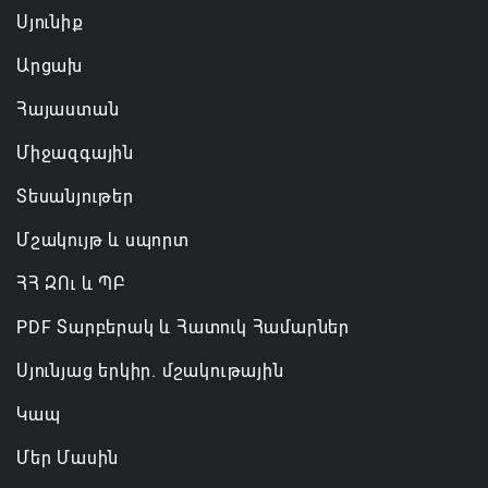
Սյունիք
Արցախ
Հայաստան
Միջազգային
Տեսանյութեր
Մշակույթ և սպորտ
ՀՀ ԶՈւ և ՊԲ
PDF Տարբերակ և Հատուկ Համարներ
Սյունյաց երկիր. մշակութային
Կապ
Մեր Մասին