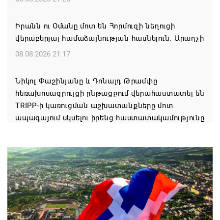
Իրանն ու Օմանը մոտ են Հորմուզի նեղուցի
վերաբերյալ համաձայնության հասնելուն. Արաղչի
08.08.2026 21:17
Նիկոլ Փաշինյանը և Դոնալդ Թրամփը
հեռախոսազրույցի ընթացքում վերահաստատել են
TRIPP-ի կառուցման աշխատանքները մոտ
ապագայում սկսելու իրենց հաստատակամությունը
08.08.2026 21:12
Փաշինյանն ու Ալիևը հեռախոսազրույց են ունեցել․
քննարկվել է TRIPP երթուղու նախագծի
իրականացումը
08.08.2026 12:32