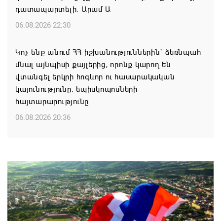
դատապարտելի. Արամ Ա
06.08.2026 22:30
Կոչ ենք անում ՀՀ իշխանություններին` ձեռնպահ
մնալ այնպիսի քայլերից, որոնք կարող են
վտանգել երկրի հոգևոր ու հասարակական
կայունությունը. եպիսկոպոսների
հայտարարությունը
06.08.2026 20:36
Մոսկվան կարող է ռուսաստանցի
զբոսաշրջիկներին հետ պահել Հայաստան
այցելելուց․ Մատվիենկո
06.08.2026 20:30
ՌԴ–ն ՀՀ–ից երկաթուղու կոնցեսիոն