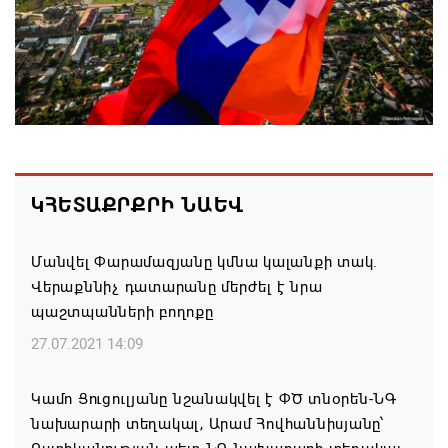
կառավարման մասին պաշտոնական դիմում չի
ստացել. Օվերչուկ
06.08.2026 19:03
Հայաստանյայց Առաքելական Եկեղեցու
առաջնորդը կկանգնի դատարանի առջև՝
կառավարության հետ խորացող
հակամարտության պատճառով․ Reuters-ի
ԿՀԵՏԱՔՐՔՐԻ ՆԱԵՎ
արձագանքը
06.08.2026 18:41
Մանվել Փարամազյանը կմնա կալանքի տակ.
Վերաքննիչ դատարանը մերժել է նրա
Ռուսաստանից Ադրբեջանի տարածքով
պաշտպանների բողոքը
Հայաստան է ուղարկվել ցորենով բեռնված 14
27.07.2021 14:09
վագոն
06.08.2026 17:52
Կամո Ցուցուլյանը նշանակվել է ՓԾ տնօրեն-ՆԳ
նախարարի տեղակալ, Արամ Հովհաննիսյանը՝
«Հայաստան» խմբակցությունը ևս մասնակցելու է