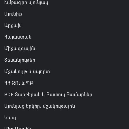
Անդրանիկ Սիմոնյանը վերանշանակվել է ԱԱԾ
Խմբագրի սյունյակ
տնօրեն, իսկ նրա տեղակալ Արամ Հակոբյանն
Սյունիք
ազատվել է պաշտոնից
Արցախ
06.08.2026 14:16
Հայաստան
Կառավարությունը փոխում է երեք
Միջազգային
նախարարությունների անվանումները
06.08.2026 12:45
Տեսանյութեր
Մշակույթ և սպորտ
ՀՀ ԶՈւ և ՊԲ
PDF Տարբերակ և Հատուկ Համարներ
Սյունյաց երկիր. մշակութային
Կապ