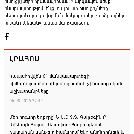
ուսուցիչների որակավորման: Պարզապես մենք
հնարավորություն ենք տալիս, որ ուսուցիչները
սեփական որակավորման մակարդակը բարձրացնելու
խթան ունենան»,-ասաց վարչապետը:
ԼՐԱՀՈՍ
Կապահովվեն 61 մանկապարտեզի
հիմնանորոգման, վերանորոգման շինարարական
աշխատանքները
06.08.2026 22:49
Մեր հոգևոր եղբորը՝ Ն.Ս.Օ.Տ.Տ. Գարեգին Բ
Ամենայն Հայոց Վեհափառ Հայրապետին
դատարան կանչելը համարում ենք անընդունելի և