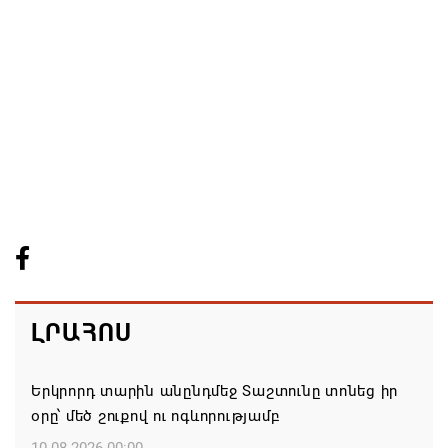
ԼՐԱՀՈՍ
Երկրորդ տարին անընդմեջ Տաշտունը տոնեց իր
օրը՝ մեծ շուքով ու ոգևորությամբ