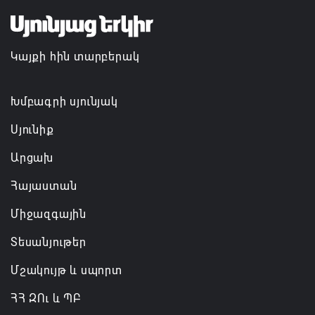
Փաշինյանն ու Ալիևը հեռախոսազրույց են ունեցել․
քննարկվել է TRIPP երթուղու նախագծի
Կայքի հին տարբերակ
իրականացումը
08.08.2026 12:32
Խմբագրի սյունյակ
Սյունիք
Արցախ
Հայաստան
Միջազգային
Տեսանյութեր
Մշակույթ և սպորտ
ՀՀ ԶՈւ և ՊԲ