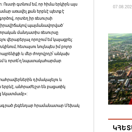
։ Ուստի գտնում եմ, որ հիմա երկիրն այս
07.08.202
ամար առավել քան երբևէ պետք է
գործով, որտեղ իր ռեսուրսի
Թուրքի
ծ իրավիճակով պայմանավորված`
ռազմակ
որական մանդատիս ռեսուրսը
համաձա
ւ վերաբերյալ որոշում եմ կայացրել։
կինում, հետայսու նույնպես իմ բոլոր
07.08.202
ր հայրենիքի և մեր ժողովրդի՝ անկախ
վալեմ և որտե՛ղ նպատակահարմար
Հայ ժող
և հեռաց
ահրավերներին դիմակայելու և
07.08.202
 երբևէ, անհրաժեշտ են բացառիկ
ց նկատմամբ»։
Կաթողի
նիստը 
տագրած լեգենդար հրամանատար Մեխակ
07.08.202
ԿՀԵՏ
ՀՐԱՎԻՐ