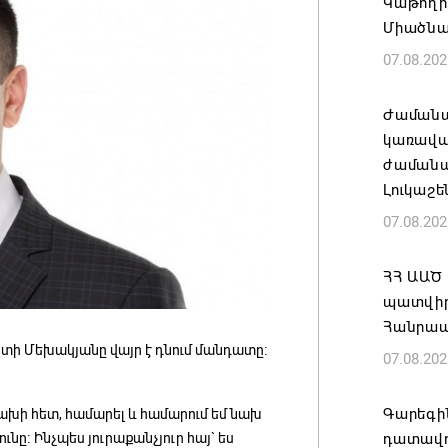
Կաթողի
Միածնա
07.08.202
Ժամանա
կառավա
ժամանակ
Լուկաշե
07.08.202
ՀՀ ԱԱԾ
պատվիրա
Հանրապ
տի Մեխակյանը վայր է դնում մանդատը:
07.08.202
Գարեգին
ցախի հետ, համարել և համարում եմ նախ
նը։ Ինչպես յուրաքանչյուր հայ` ես
դատավո