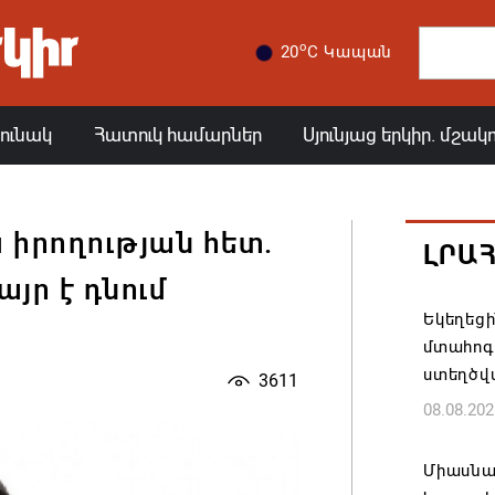
o
20
C Կապան
յունակ
Հատուկ համարներ
Սյունյաց երկիր. մշակ
 իրողության հետ.
ԼՐԱ
յր է դնում
Եկեղեց
մտահոգո
ստեղծվ
3611
08.08.202
Միասնա