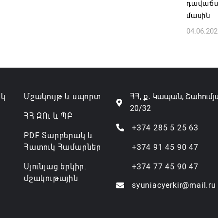
դավաճա
07.08.202
մասին
04.06.202
ակ
Մշակույթ և սպորտ
ՀՀ, ք․ Կապան, Շահումյ
20/32
ՀՀ ԶՈւ և ՊԲ
+374 285 5 25 63
PDF Տարբերակ և
Հատուկ Համարներ
+374 91 45 90 47
Սյունյաց երկիր.
+374 77 45 90 47
մշակութային
syuniacyerkir@mail.ru