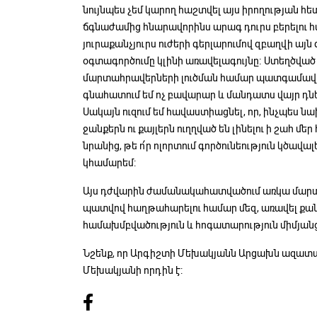
նույնպես չեմ կարող հաշտվել այս իրողության հետ
ճգնաժամից հնարավորինս արագ դուրս բերելու հ
յուրաքանչյուրս ուժերի գերլարումով զբաղվի այն 
օգտագործումը կլինի առավելագույնը։ Ստեղծվա
մարտահրավերների լուծման համար պատգամավ
գնահատում եմ ոչ բավարար և մանդատս վայր դնելո
Սակայն ուզում եմ հավաստիացնել, որ, ինչպես նախ
ջանքերն ու քայլերն ուղղված են լինելու ի շահ մե
նրանից, թե ո՛ր ոլորտում գործունեություն կծա
կհամարեմ:
Այս դժվարին ժամանակահատվածում առկա մարտ
պատվով հաղթահարելու համար մեզ, առավել քան
համախմբվածություն և հոգատարություն միմյան
Նշենք, որ Արգիշտի Մեխակյանն Արցախն ազա
Մեխակյանի որդին է: