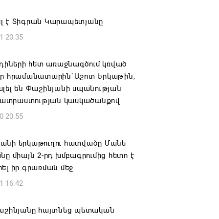
ԱՅՐԻ ՕՐԸ
լ է Տիգրան Կարապետյանը
6 16:21
1 20:35
համայնքի ղեկավար Գևորգ Փարսյանի
ռնությամբ ճանապարհաշինական
րդիների հետ առաջնագծում կռված
վալ աշխատանքներ՝ գյուղական
ար հրամանատարին`Աշոտ Երկաթին,
այրերում
լել են Փաշինյանի սպանության
տրաստության կասկածանքով
6 16:09
0 20:55
տանի բանակը «Իսկանդերով» հարվածել
աինական գնացքին
անի երկաթուղու հատվածը Մանե
նը միայն 2-րդ խմբագրումից հետո է
6 14:32
ել իր գրառման մեջ
1 16:42
ագրով 120 մլն եվրո ներդրում՝
անի մի շարք զբոսաշրջային
րների զարգացման համար
Փաշինյանը հայտնեց պետական