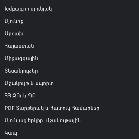
Խմբագրի սյունյակ
Սյունիք
Արցախ
Հայաստան
Միջազգային
Տեսանյութեր
Մշակույթ և սպորտ
ՀՀ ԶՈւ և ՊԲ
PDF Տարբերակ և Հատուկ Համարներ
Սյունյաց երկիր. մշակութային
Կապ