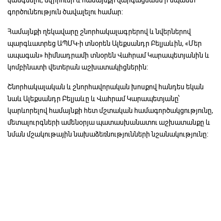
կանգնելու, նվիրումի և համայնքի զարգացմանն ի նպաստ
գործունեություն ծավալելու համար։
Համայնքի ղեկավարը շնորհակալագրերով և նվերներով
պարգևատրեց ԱՊՄԿ-ի տնօրեն Ալեքսանդր Բելյաևին, «Մեր
ապագան» հիմնադրամի տնօրեն Վահրամ Կարապետյանին և
կոմբինատի վետերան աշխատակիցներին։
Շնորհակալական և շնորհավորական խոսքով հանդես եկան
նաև Ալեքսանդր Բելյաևը և Վահրամ Կարապետյանը՝
կարևորելով համայնքի հետ մշտական համագործակցությունը,
մետալուրգների ամենօրյա պատասխանատու աշխատանքը և
նման մշակութային նախաձեռնությունների նշանակությունը։