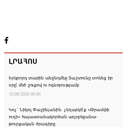
ԼՐԱՀՈՍ
Երկրորդ տարին անընդմեջ Տաշտունը տոնեց իր
օրը՝ մեծ շուքով ու ոգևորությամբ
10.08.2026 00:00
Կոչ` Նիկոլ Փաշինյանին. չեղարկե՛ք «Թրամփի
ուղի» հայաստանակործան ադրբեջանա-
թուրքական ծրագիրը