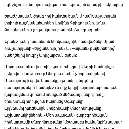
ոգեշնչող մթնոլորտ նախքան համերգային ծրագրի մեկնարկը։
Երաժշտական ծրագրով հանդես եկան Արամ Խաչատրյան
տրիոյի դաշնակահարներ Արմինե Գրիգորյանը, Սոնա
Բարսեղյանը և ջութակահար Կարեն Շահգալդյանը։
Նրանք հանդիսատեսին ներկայացրին հատվածներ Արամ
Խաչատրյանի «Երջանկություն» և «Գայանե» բալետներից՝
ստեղծելով հուզիչ և հիշարժան երեկո։
Միջոցառման ավարտին ելույթ ունեցավ Մեղրի համայնքի
ղեկավար Խաչատուր Անդրեասյանը՝ շնորհավորելով
Մետալուրգի օրվա կապակցությամբ, ընդգծեց
մետալուրգների՝ համայնքի և ողջ երկրի արդյունաբերական
զարգացման գործում ունեցած մեծագույն ներդրումը,
երախտագիտություն հայտնեց Ագարակի
պղնձամոլիբդենային կոմբինատի տնօրինությանը,
աշխատակիցներին, «Մեր ապագան» բարեգործական
հիմնադրամի տնօրինությանը ՝ մշտապես համայնքին սատար