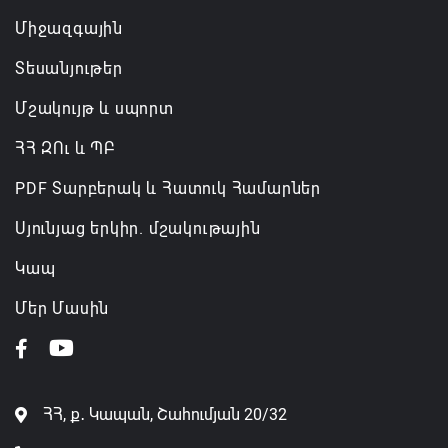
Միջազգային
Տեսանյութեր
Մշակույթ և սպորտ
ՀՀ ԶՈւ և ՊԲ
PDF Տարբերակ և Հատուկ Համարներ
Սյունյաց երկիր. մշակութային
Կապ
Մեր Մասին
ՀՀ, ք․ Կապան, Շահումյան 20/32