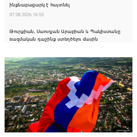
ինքնաբացարկ է հայտնել
07.08.2026 16:55
Թուրքիան, Սաուդյան Արաբիան և Պակիստանը
ռազմական դաշինք ստեղծելու մասին
համաձայնագիր են ստորագրել
07.08.2026 16:43
Հայ ժողովուրդն է ընտրում Հայոց Հայրապետին և
հեռացնելու ընթացակարգ չկա
07.08.2026 16:39
Կաթողիկոսի և 6 եպիսկոպոսի գործով դատական
նիստը կանցկացվի դռնփակ
07.08.2026 16:34