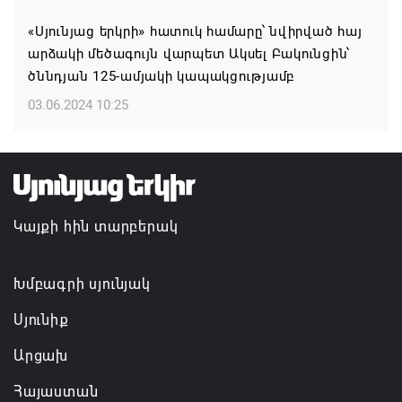
կլաստերների զարգացման համար
«Սյունյաց երկրի» հատուկ համարը՝ նվիրված հայ
07.08.2026 13:49
արձակի մեծագույն վարպետ Ակսել Բակունցին՝
ծննդյան 125-ամյակի կապակցությամբ
Այս օրը պատմության մեջ կարձանագրվի որպես
ամոթի ու դավաճանության օր․ ՌԴ և Նոր
03.06.2024 10:25
Նախիջևանի հայոց թեմ
07.08.2026 12:50
Բեխի անապատը երկրորդ կյանք է ստանում
Կայքի հին տարբերակ
07.08.2026 12:38
Խմբագրի սյունյակ
Սյունիք
Արցախ
Հայաստան