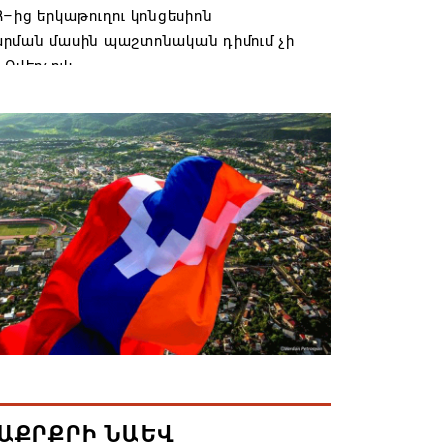
–ից երկաթուղու կոնցեսիոն
րման մասին պաշտոնական դիմում չի
 Օվերչուկ
6 19:03
անյայց Առաքելական Եկեղեցու
րդը կկանգնի դատարանի առջև՝
րության հետ խորացող
րտության պատճառով․ Reuters-ի
նքը
6 18:41
տանից Ադրբեջանի տարածքով
ն է ուղարկվել ցորենով բեռնված 14
6 17:52
ԱՔՐՔՐԻ ՆԱԵՎ