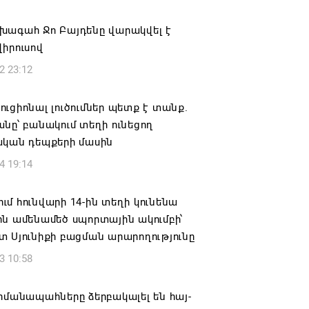
ան» խմբակցությունը ևս մասնակցելու է
խագահ Ջո Բայդենը վարակվել է
ությանը՝ ի աջակցություն Ամենայն
իրուսով
աթողիկոսի և սրբազանների. Աննա
2 23:12
յան
6 17:04
ւցիոնալ լուծումներ պետք է տանք.
նը՝ բանակում տեղի ունեցող
նե Գրիգորյանը վերանշանակվել է
ական դեպքերի մասին
ն հետախուզության ծառայության պետի
4 19:14
ում
6 14:21
մ հունվարի 14-ին տեղի կունենա
ն ամենամեծ սպորտային ակումբի՝
նի ներկայիս իշխանությունը ձախողում
 Սյունիքի բացման արարողությունը
րկրի ներսում ազգային համերաշխության
3 10:58
ման, թե՛ արտաքին ճակատում հայ
դի շահերի պաշտպանության գործը
հմանապահները ձերբակալել են հայ-
6 14:18