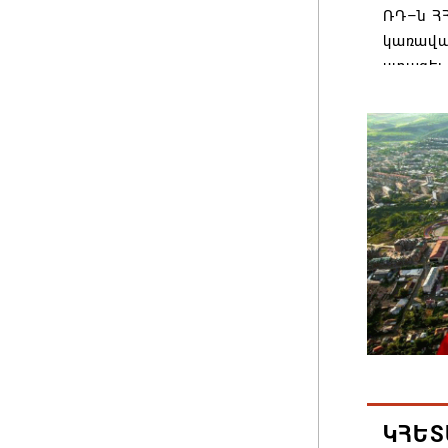
ՌԴ–ն ՀՀ
կառավա
ստացել.
06.08.202
Հայաստ
առաջնո
կառավա
հակամա
արձագա
06.08.202
Ռուսաս
Հայաստա
վագոն
06.08.202
ԿՀԵՏ