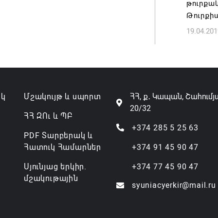
թուրքա
Թուրքի
Անդրան
19.04.201
տնօրեն,
ազատվե
06.08.202
Կառավար
ակ
Մշակույթ և սպորտ
ՀՀ, ք․ Կապան, Շահումյ
նախարա
20/32
06.08.202
ՀՀ ԶՈւ և ՊԲ
+374 285 5 25 63
PDF Տարբերակ և
Հատուկ Համարներ
+374 91 45 90 47
Սյունյաց երկիր.
+374 77 45 90 47
մշակութային
syuniacyerkir@mail.ru