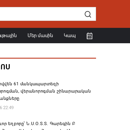
ութային
Մեր մասին
Կապ
ՀՈՍ
վվեն 61 մանկապարտեզի
որոգման, վերանորոգման շինարարական
անքները
6 22:49
ևոր եղբորը՝ Ն.Ս.Օ.Տ.Տ. Գարեգին Բ