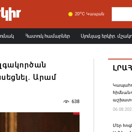
o
20
C Կապան
յունակ
Հատուկ համարներ
Սյունյաց երկիր. մշակ
զգակործան
ԼՐԱ
սեցնել․ Արամ
Կապահո
հիմնան
աշխատ
638
06.08.202
Մեր հոգ