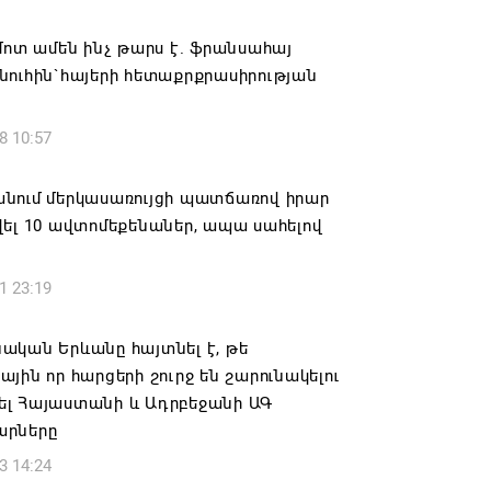
ովուրդն է ընտրում Հայոց Հայրապետին
նելու ընթացակարգ չկա
մոտ ամեն ինչ թարս է. ֆրանսահայ
նուհին`հայերի հետաքրքրասիրության
6 16:39
8 10:57
կոսի և 6 եպիսկոպոսի գործով դատական
կանցկացվի դռնփակ
նում մերկասառույցի պատճառով իրար
6 16:34
ել 10 ավտոմեքենաներ, ապա սահելով
ՈՒՄ ԵՆՔ ՄԻԱՍԻՆ ՆՇԵԼՈՒ ՏԱՇՏՈՒՆ
1 23:19
ԱՅՐԻ ՕՐԸ
6 16:21
ական Երևանը հայտնել է, թե
յին որ հարցերի շուրջ են շարունակելու
համայնքի ղեկավար Գևորգ Փարսյանի
լ Հայաստանի և Ադրբեջանի ԱԳ
ռնությամբ ճանապարհաշինական
րները
վալ աշխատանքներ՝ գյուղական
3 14:24
այրերում