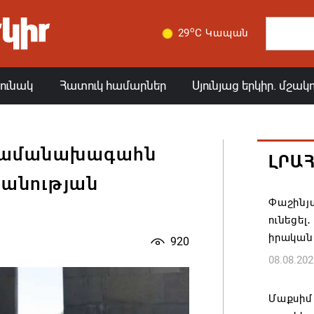
o
29
C Կապան
յունակ
Հատուկ համարներ
Սյունյաց երկիր. մշակ
 համանախագահն
ԼՐԱ
պանության
Փաշինյա
ունեցել
իրական
920
08.08.202
Մաքսիմ 