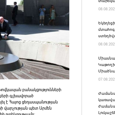
տարեկ
08.08.202
Եկեղեց
մտահոգո
ստեղծվ
08.08.202
Միասնա
Կաթողի
Միածնա
07.08.202
ովկասյան բանակցությունների
Ժամանա
քերի գլխավորած
կառավա
լել է Հայոց ցեղասպանության
ժամանակ
րի վարչության պետ Արմեն
Լուկաշե
իի ուղեկցությամբ: