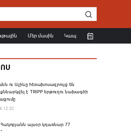
ութային
Մեր մասին
Կապ
ՀՈՍ
նն ու Ալիևը հեռախոսազրույց են
․ քննարկվել է TRIPP երթուղու նախագծի
ացումը
6 12:32
Հակոբյանն այսօր կդառնար 77