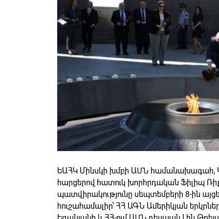
ԵԱՀԿ Մինսկի խմբի ԱՄՆ համանախագահ, Կ
հարցերով հատուկ խորհրդական Ֆիլիպ Ռի
պատվիրակությունը սեպտեմբերի 8-ին այցե
հուշահամալիր՝ ՀՀ ԱԳՆ Ամերիկյան երկրնե
Եգանյանի և ՀՀ-ում ԱՄՆ դեսպան Լին Թրեյս