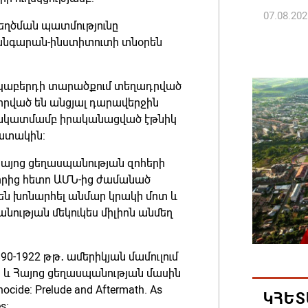
07.08.202
տեղծման պատմությունը
թանգարան-ինստիտուտի տնօրեն
ՀՀ ԱԱԾ
պատվիրա
նակաբերդի տարածքում տեղադրված
Հանրապ
իրված են անցյալ դարավերջին
07.08.202
ն նկատմամբ իրականացված էթնիկ
շատակին:
Գարեգին
Հայոց ցեղասպանության զոհերի
դատավո
որից հետո ԱՄՆ-ից ժամանած
07.08.202
ն խոնարհել անմար կրակի մոտ և
անության մեկուկես միլիոն անմեղ
Թուրքի
ռազմակ
890-1922 թթ․ ամերիկյան մամուլում
համաձա
և Հայոց ցեղասպանության մասին
07.08.202
ide: Prelude and Aftermath. As
ԿՀԵՏ
s։