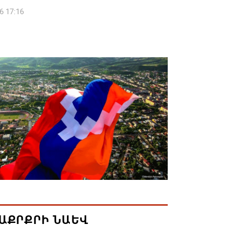
6 17:16
 սահմանապահ զորքերի
կությունն այցելել է Լիտվայի
ետություն
6 16:57
 Բ-ի և եպիսկոպոսների գործով
րն ինքնաբացարկ է հայտնել
6 16:55
ան, Սաուդյան Արաբիան և Պակիստանը
ան դաշինք ստեղծելու մասին
յնագիր են ստորագրել
6 16:43
ԱՔՐՔՐԻ ՆԱԵՎ