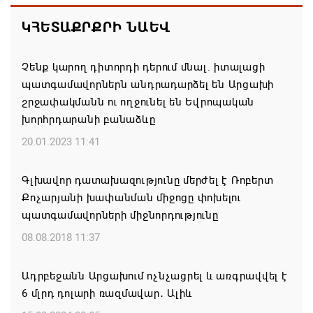
ռազմական դաշինք ստեղծելու մասին
ԿՀԵՏԱՔՐՔՐԻ ՆԱԵՎ
համաձայնագիր են ստորագրել
07.08.2026 16:43
Չենք կարող դիտորդի դերում մնալ. իտալացի
պատգամավորներն անդրադարձել են Արցախի
Հայ ժողովուրդն է ընտրում Հայոց Հայրապետին և
շրջափակմանն ու ողջունել են Եվրոպական
հեռացնելու ընթացակարգ չկա
խորհրդարանի բանաձևը
07.08.2026 16:39
20.01.2023 11:41
Կաթողիկոսի և 6 եպիսկոպոսի գործով դատական
Գլխավոր դատախազությունը մերժել է Ռոբերտ
նիստը կանցկացվի դռնփակ
Քոչարյանի խափանման միջոցը փոխելու
07.08.2026 16:34
պատգամավորների միջնորդությունը
08.08.2018 11:37
ՀՐԱՎԻՐՈՒՄ ԵՆՔ ՄԻԱՍԻՆ ՆՇԵԼՈՒ ՏԱՇՏՈՒՆ
ԲՆԱԿԱՎԱՅՐԻ ՕՐԸ
Ադրբեջանն Արցախում ոչնչացրել և առգրավվել է
07.08.2026 16:21
6 մլրդ դոլարի ռազմավար․ Ալիև