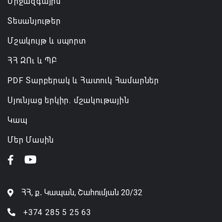
Միջազգային
Տեսանյութեր
Մշակույթ և սպորտ
ՀՀ ԶՈւ և ՊԲ
PDF Տարբերակ և Հատուկ Համարներ
Սյունյաց երկիր. մշակութային
Կապ
Մեր Մասին
ՀՀ, ք․ Կապան, Շահումյան 20/32
+374 285 5 25 63