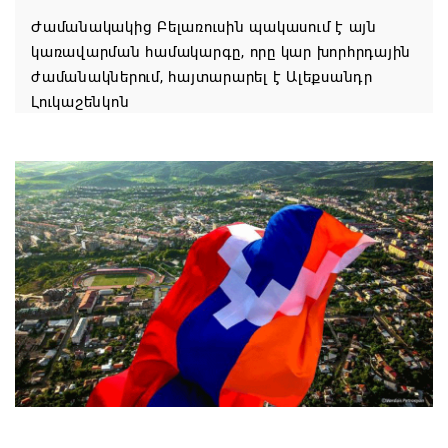
Ժամանակակից Բելառուսին պակասում է այն
կառավարման համակարգը, որը կար խորհրդային
ժամանակներում, հայտարարել է Ալեքսանդր
Լուկաշենկոն
07.08.2026 17:16
ՀՀ ԱԱԾ սահմանապահ զորքերի
պատվիրակությունն այցելել է Լիտվայի
Հանրապետություն
07.08.2026 16:57
Գարեգին Բ-ի և եպիսկոպոսների գործով
դատավորն ինքնաբացարկ է հայտնել
07.08.2026 16:55
Թուրքիան, Սաուդյան Արաբիան և Պակիստանը