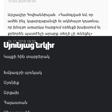
15.03.2024 00:05
Կապան համայնքի ղեկավար Գևորգ Փարսյանի
նախաձեռնությամբ ճանապարհաշինական
Արշավիր Հովհաննիսյան. «Համոզված եմ, որ
մեծածավալ աշխատանքներ՝ գյուղական
ամեն ինչ կպարզաբանվի եւ ակնհայտ կդառնա,
բնակավայրերում
որ խնդրո առարկա հարցում օրենքի խախտում եւ
07.08.2026 16:09
քրեորեն պատժելի արարք տեղի չի ունեցել»
06.11.2018 18:02
Ռուսաստանի բանակը «Իսկանդերով» հարվածել է
ուկրաինական գնացքին
Կայքի հին տարբերակ
07.08.2026 14:32
Խմբագրի սյունյակ
Սյունիք
Արցախ
Հայաստան