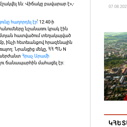
մշակվել են։ Վիճակը բավարար է»,-
07.08.202
ւնը հաղորդել էր
՝ 12։40-ի
Կաթողի
անումները նշանառու կրակ էին
նիստը 
ւմտյան հատվածում տեղակայված
07.08.202
բ, ինչի հետեւանքով հրազենային
ռայող։ Նրանցից մեկը, ՀՀ ՊՆ N
ՀՐԱՎԻՐ
 սերժանտ
Հրաչ Արամի
ԲՆԱԿԱՎ
ու ճանապարհին մահացել էր։
07.08.202
Կապան 
նախաձե
մեծածա
բնակավ
07.08.202
ԿՀԵՏ