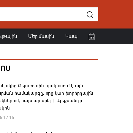
ութային
Մեր մասին
Կապ
ՀՈՍ
կակից Բելառուսին պակասում է այն
րման համակարգը, որը կար խորհրդային
ներում, հայտարարել է Ալեքսանդր
նկոն
6 17:16