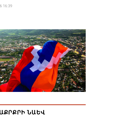
6 16:39
կոսի և 6 եպիսկոպոսի գործով դատական
կանցկացվի դռնփակ
6 16:34
ՈՒՄ ԵՆՔ ՄԻԱՍԻՆ ՆՇԵԼՈՒ ՏԱՇՏՈՒՆ
ԱՅՐԻ ՕՐԸ
6 16:21
համայնքի ղեկավար Գևորգ Փարսյանի
ռնությամբ ճանապարհաշինական
վալ աշխատանքներ՝ գյուղական
այրերում
6 16:09
ԱՔՐՔՐԻ ՆԱԵՎ