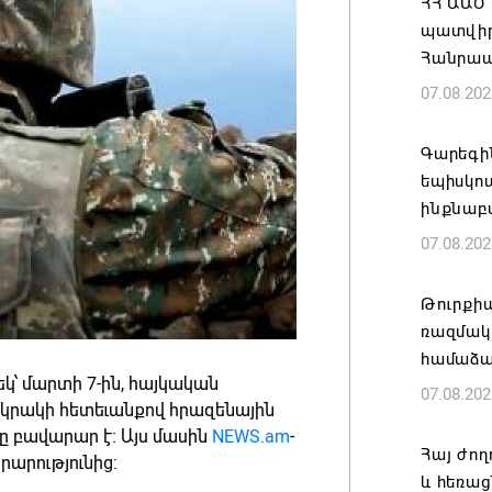
ՀՀ ԱԱԾ
պատվիրա
Հանրապ
07.08.202
Գարեգին
եպիսկո
ինքնաբ
07.08.202
Թուրքի
ռազմակ
համաձա
կ՝ մարտի 7-ին, հայկական
07.08.202
 կրակի հետեւանքով հրազենային
 բավարար է։ Այս մասին
NEWS.am
-
Հայ ժող
արությունից։
և հեռաց