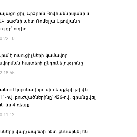
տանի բանակը «Իսկանդերով» հարվածել
աինական գնացքին
այացուցիչ Արծրուն Հովհաննիսյանի և
ԱԿ բաժնի պետ Ռոմելլա Աբովյանի
6 14:32
ւյցը՝ ուղիղ
0 22:10
ագրով 120 մլն եվրո ներդրում՝
անի մի շարք զբոսաշրջային
րների զարգացման համար
ում է ուսուցիչների կամավոր
որման հայտերի ընդունելությունը
6 13:49
2 18:55
ը պատմության մեջ կարձանագրվի որպես
ւ դավաճանության օր․ ՌԴ և Նոր
նում կորոնավիրուսի դեպքերի թիվն
անի հայոց թեմ
111-ով, բուժվածներինը՝ 426-ով, գրանցվել
ն ևս 4 դեպք
6 12:50
0 11:12
նապատը երկրորդ կյանք է ստանում
նները վարչապետի հետ քննարկել են
6 12:38