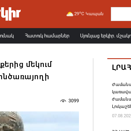
o
29
C Կապան
յունակ
Հատուկ համարներ
Սյունյաց երկիր. մշակ
երից մեկում
ԼՐԱ
ինծառայողի
Ժամանա
կառավա
ժամանակ
3099
Լուկաշե
07.08.202