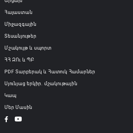
Արցախ
Հայաստան
Միջազգային
Տեսանյութեր
Մշակույթ և սպորտ
ՀՀ ԶՈւ և ՊԲ
PDF Տարբերակ և Հատուկ Համարներ
Սյունյաց երկիր. մշակութային
Կապ
Մեր Մասին