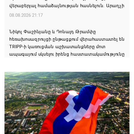
վերաբերյալ համաձայնության հասնելուն. Արաղչի
08.08.2026 21:17
Նիկոլ Փաշինյանը և Դոնալդ Թրամփը
հեռախոսազրույցի ընթացքում վերահաստատել են
TRIPP-ի կառուցման աշխատանքները մոտ
ապագայում սկսելու իրենց հաստատակամությունը
08.08.2026 21:12
Փաշինյանն ու Ալիևը հեռախոսազրույց են ունեցել․
քննարկվել է TRIPP երթուղու նախագծի
իրականացումը
08.08.2026 12:32
Մաքսիմ Հակոբյանն այսօր կդառնար 77
տարեկան