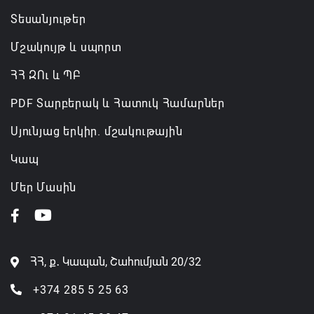
Տեսանյութեր
Մշակույթ և սպորտ
ՀՀ ԶՈւ և ՊԲ
PDF Տարբերակ և Հատուկ Համարներ
Սյունյաց երկիր. մշակութային
Կապ
Մեր Մասին
ՀՀ, ք․ Կապան, Շահումյան 20/32
+374 285 5 25 63