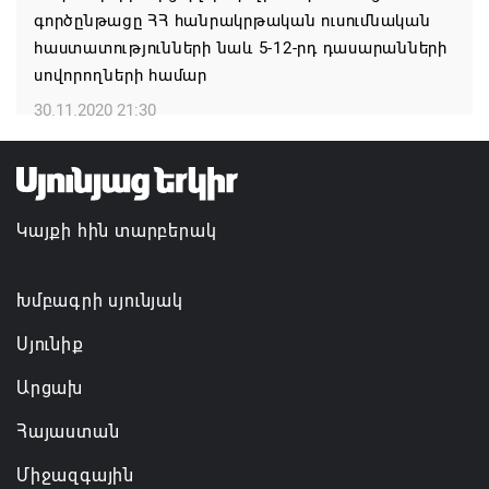
գործընթացը ՀՀ հանրակրթական ուսումնական
հաստատությունների նաև 5-12-րդ դասարանների
Ռուսաստանի բանակը «Իսկանդերով» հարվածել է
սովորողների համար
ուկրաինական գնացքին
30.11.2020 21:30
07.08.2026 14:32
TRIP ծրագրով 120 մլն եվրո ներդրում՝
Հայաստանի մի շարք զբոսաշրջային
Կայքի հին տարբերակ
կլաստերների զարգացման համար
07.08.2026 13:49
Խմբագրի սյունյակ
Սյունիք
Արցախ
Հայաստան
Միջազգային