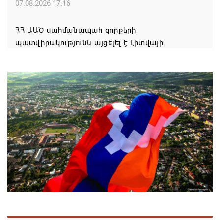
07.08.2026 17:16
ՀՀ ԱԱԾ սահմանապահ զորքերի
պատվիրակությունն այցելել է Լիտվայի
Հանրապետություն
07.08.2026 16:57
Գարեգին Բ-ի և եպիսկոպոսների գործով
դատավորն ինքնաբացարկ է հայտնել
07.08.2026 16:55
Թուրքիան, Սաուդյան Արաբիան և Պակիստանը
ռազմական դաշինք ստեղծելու մասին
համաձայնագիր են ստորագրել
07.08.2026 16:43