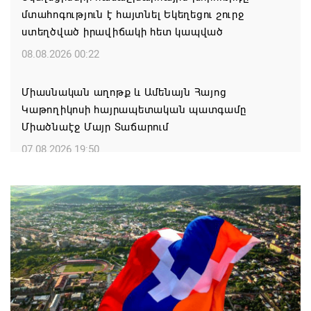
մտահոգություն է հայտնել Եկեղեցու շուրջ
ստեղծված իրավիճակի հետ կապված
08.08.2026 00:22
Միասնական աղոթք և Ամենայն Հայոց
Կաթողիկոսի հայրապետական պատգամը
Միածնաէջ Մայր Տաճարում
07.08.2026 19:50
Ժամանակակից Բելառուսին պակասում է այն
կառավարման համակարգը, որը կար խորհրդային
ժամանակներում, հայտարարել է Ալեքսանդր
Լուկաշենկոն
07.08.2026 17:16
ՀՀ ԱԱԾ սահմանապահ զորքերի