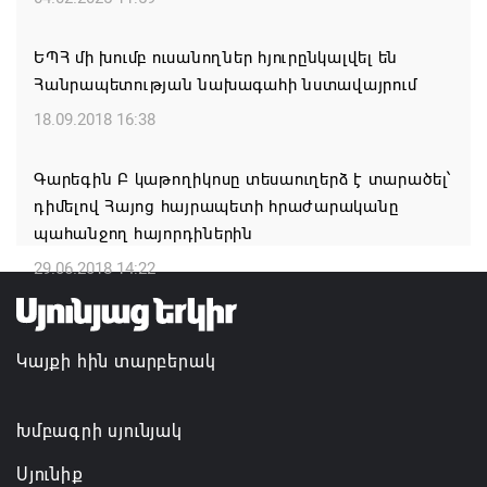
Կաթողիկոսի և 6 եպիսկոպոսի գործով դատական
ԵՊՀ մի խումբ ուսանողներ հյուրընկալվել են
նիստը կանցկացվի դռնփակ
Հանրապետության նախագահի նստավայրում
07.08.2026 16:34
18.09.2018 16:38
ՀՐԱՎԻՐՈՒՄ ԵՆՔ ՄԻԱՍԻՆ ՆՇԵԼՈՒ ՏԱՇՏՈՒՆ
Գարեգին Բ կաթողիկոսը տեսաուղերձ է տարածել՝
ԲՆԱԿԱՎԱՅՐԻ ՕՐԸ
դիմելով Հայոց հայրապետի հրաժարականը
07.08.2026 16:21
պահանջող հայորդիներին
29.06.2018 14:22
Կապան համայնքի ղեկավար Գևորգ Փարսյանի
նախաձեռնությամբ ճանապարհաշինական
մեծածավալ աշխատանքներ՝ գյուղական
Կայքի հին տարբերակ
բնակավայրերում
07.08.2026 16:09
Խմբագրի սյունյակ
Սյունիք