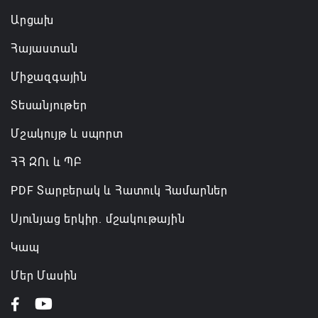
Արցախ
Հայաստան
Միջազգային
Տեսանյութեր
Մշակույթ և սպորտ
ՀՀ ԶՈւ և ՊԲ
PDF Տարբերակ և Հատուկ Համարներ
Սյունյաց երկիր. մշակութային
Կապ
Մեր Մասին