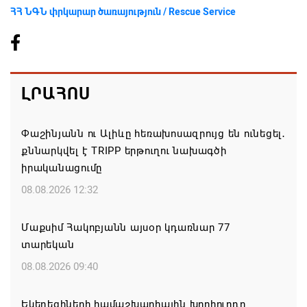
ՀՀ ՆԳՆ փրկարար ծառայություն / Rescue Service
ԼՐԱՀՈՍ
Փաշինյանն ու Ալիևը հեռախոսազրույց են ունեցել․
քննարկվել է TRIPP երթուղու նախագծի
իրականացումը
08.08.2026 12:32
Մաքսիմ Հակոբյանն այսօր կդառնար 77
տարեկան
08.08.2026 09:40
Եկեղեցիների համաշխարհային խորհուրդը