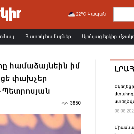
o
22
C Կապան
յունակ
Հատուկ համարներ
Սյունյաց երկիր. մշակ
րը համաձայնեին իմ
ԼՐԱ
ւցե փախչեր
Եկեղեց
ր-Պետրոսյան
մտահոգո
ստեղծվ
3850
08.08.202
Միասնա