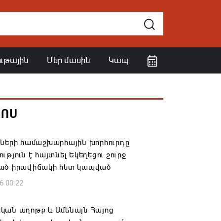
ութային
Մեր մասին
Կապ
ՀՈՍ
իների համաշխարհային խորհուրդը
ւթյուն է հայտնել Եկեղեցու շուրջ
ած իրավիճակի հետ կապված
6 00:22
կան աղոթք և Ամենայն Հայոց