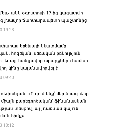
ԱՅՐԻ ՕՐԸ
Մեսչյանն օգոստոսի 17-ից կազատվի
6 16:21
 գլխավոր ճարտարապետի պաշտոնից
0 19:28
համայնքի ղեկավար Գևորգ Փարսյանի
ռնությամբ ճանապարհաշինական
վալ աշխատանքներ՝ գյուղական
ափահաս երեխայի նկատմամբ
այրերում
ան, հոգեկան, սեռական բռնություն
ու եւ այլ հանցավոր արարքների համար
6 16:09
ող կինը կալանավորվել է
3 09:40
տանի բանակը «Իսկանդերով» հարվածել
աինական գնացքին
տեփանյան. «Ուզում ենք՝ մեր ծրագրերը
6 14:32
չ միայն բարեգործական՝ ֆինանսական
թյան տեսքով, այլ դառնան կայուն
ագրով 120 մլն եվրո ներդրում՝
ման հիմք»
անի մի շարք զբոսաշրջային
3 10:12
րների զարգացման համար