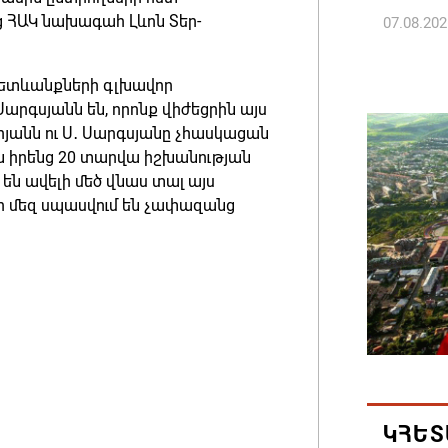
ՀԱԿ նախագահ Լևոն Տեր-
07.08.202
Թուրքի
 հետևանքների գլխավոր
ռազմակ
արգսյանն են, որոնք վիժեցրին այս
համաձա
արյանն ու Ս․ Սարգսյանը չհասկացան
ին իրենց 20 տարվա իշխանության
07.08.202
են ավելի մեծ վնաս տալ այս
 որ մեզ սպասվում են չափազանց
Հայ ժող
և հեռաց
07.08.202
Կաթողի
նիստը 
07.08.202
ԿՀԵՏ
ՀՐԱՎԻՐ