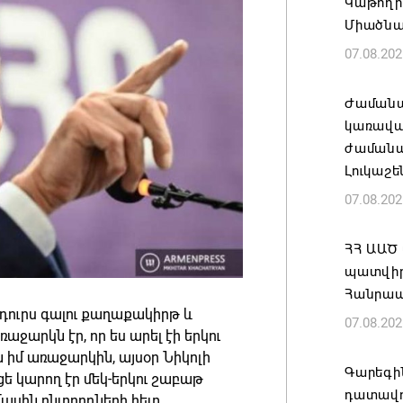
Կաթողի
Միածնա
07.08.202
Ժամանա
կառավա
ժամանակ
Լուկաշե
07.08.202
ՀՀ ԱԱԾ
պատվիրա
Հանրապ
դուրս գալու քաղաքակիրթ և
07.08.202
աջարկն էր, որ ես արել էի երկու
իմ առաջարկին, այսօր Նիկոլի
Գարեգին
ուցե կարող էր մեկ-երկու շաբաթ
դատավո
մասին ընտրողների հետ