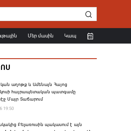
ութային
Մեր մասին
Կապ
ՀՈՍ
կան աղոթք և Ամենայն Հայոց
կոսի հայրապետական պատգամը
էջ Մայր Տաճարում
6 19:50
կակից Բելառուսին պակասում է այն