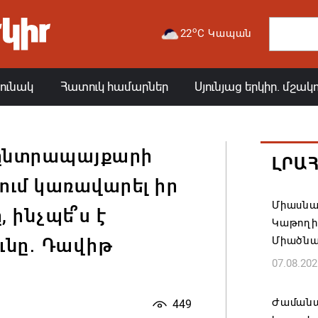
o
22
C Կապան
յունակ
Հատուկ համարներ
Սյունյաց երկիր. մշակ
 ընտրապայքարի
ԼՐԱ
ում կառավարել իր
Միասնա
, ինչպե՞ս է
Կաթողի
Միածնա
ւնը․ Դավիթ
07.08.202
Ժամանա
449