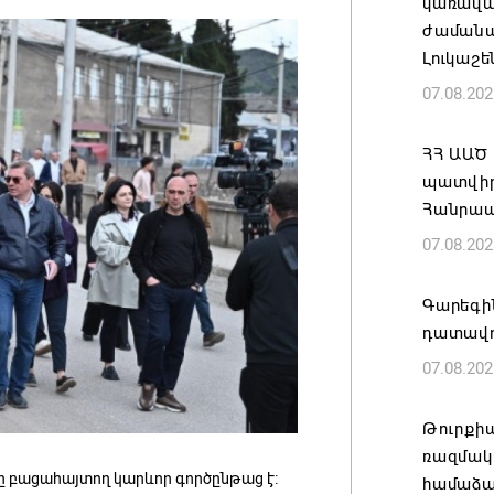
կառավա
ժամանակ
Լուկաշե
07.08.202
ՀՀ ԱԱԾ
պատվիրա
Հանրապ
07.08.202
Գարեգին
դատավո
07.08.202
Թուրքի
ռազմակ
 բացահայտող կարևոր գործընթաց է։
համաձա