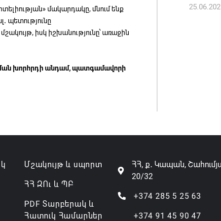
07.08.202
25.06.202
դիտելիության» մակարդակը, մնում ենք
լ․ պետությունը
շակույթ, իսկ իշխանությունը՝ առաջին
րման խորհրդի անդամ, պատգամավորի
ակ
Մշակույթ և սպորտ
ՀՀ, ք․ Կապան, Շահումյ
20/32
ՀՀ ԶՈւ և ՊԲ
+374 285 5 25 63
PDF Տարբերակ և
Հատուկ Համարներ
+374 91 45 90 47