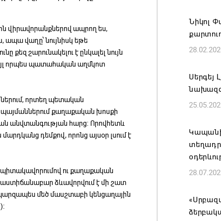
մեծածա
բնակավ
Նիկոլ Փ
ային վիրավորանքներով ապրող ես,
քարտու
07.08.202
, ապա վաղը՝ նույնիսկ եթե
28.02.202
ը քեզ շարունակելու է ընկալել նույն
Ռուսաս
, այլ որպես պատահական աղմկոտ
է ուկր
Սերգեյ 
նախազգ
07.08.202
ներում, որտեղ պետական
25.05.202
դ պայմաններում քաղաքական խոսքի
TRIP ծր
ական անվտանգության հարց։ Որովհետև
Հայաստ
Կապանի
 մարդկանց դեմքով, որոնց այսօր լսում է
կլաստե
տեղադրվ
օդերևո
07.08.202
վ, պիտակավորումով ու քաղաքական
28.07.202
 աստիճանաբար ձևավորվում է մի շատ
Այս օր
 պարզապես մեծ մասշտաբի կենցաղային
ամոթի ո
«Սրբազա
)։
Նախիջև
ձերբակ