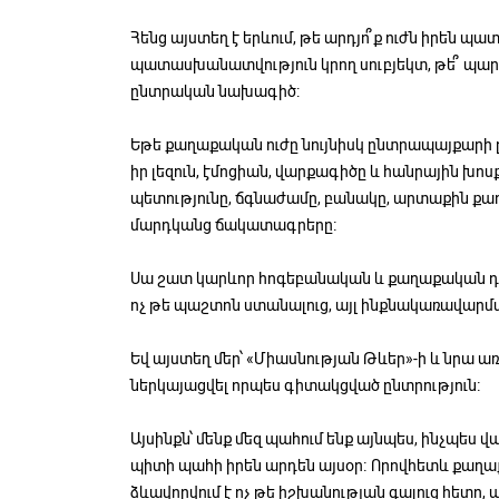
Հենց այստեղ է երևում, թե արդյո՞ք ուժն իրեն
պատասխանատվություն կրող սուբյեկտ, թե՞ պար
ընտրական նախագիծ:
Եթե քաղաքական ուժը նույնիսկ ընտրապայքարի 
իր լեզուն, էմոցիան, վարքագիծը և հանրային խոս
պետությունը, ճգնաժամը, բանակը, արտաքին քա
մարդկանց ճակատագրերը։
Սա շատ կարևոր հոգեբանական և քաղաքական դիտ
ոչ թե պաշտոն ստանալուց, այլ ինքնակառավարմա
Եվ այստեղ մեր՝ «Միասնության Թևեր»-ի և նրա ա
ներկայացվել որպես գիտակցված ընտրություն։
Այսինքն՝ մենք մեզ պահում ենք այնպես, ինչպես 
պիտի պահի իրեն արդեն այսօր։ Որովհետև քաղ
ձևավորվում է ոչ թե իշխանության գալուց հետո, 