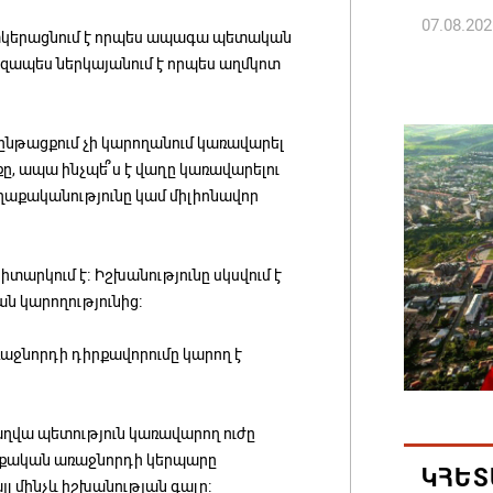
07.08.202
 պատկերացնում է որպես ապագա պետական
զապես ներկայանում է որպես աղմկոտ
Հայ ժող
և հեռաց
ընթացքում չի կարողանում կառավարել
07.08.202
քը, ապա ինչպե՞ս է վաղը կառավարելու
ղաքականությունը կամ միլիոնավոր
Կաթողի
նիստը 
07.08.202
արկում է։ Իշխանությունը սկսվում է
ն կարողությունից։
ՀՐԱՎԻՐ
ռաջնորդի դիրքավորումը կարող է
ԲՆԱԿԱՎ
07.08.202
վաղվա պետություն կառավարող ուժը
Կապան 
աքական առաջնորդի կերպարը
ԿՀԵՏ
նախաձե
այլ մինչև իշխանության գալը։