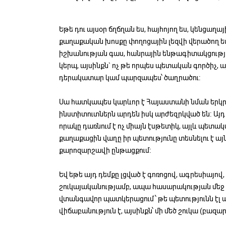
Եթե դու այսօր ճղճղան ես, հայհոյող ես, կենցաղ
քաղաքական խոսքը փողոցային լեզվի վերածող ես
իշխանության գաս, հանրային ենթագիտակցություն
կերպ, այսինքն` ոչ թե որպես պետական գործիչ
դերակատար կամ պարզապես՝ ծաղրածու։
Սա հատկապես կարևոր է Հայաստանի նման երկր
ինստիտուտներն արդեն իսկ արժեզրկված են։ Այ
որակը դառնում է ոչ միայն էսթետիկ, այլև պետ
քաղաքացին վաղը իր պետությունը տեսնելու է այն
քարոզարշավի ընթացքում։
Եվ եթե այդ դեմքը լցված է գոռոցով, ագրեսիայո
շուկայականությամբ, ապա հասարակության մեջ
վտանգավոր պատկերացում՝ թե պետությունն էլ
վիճաբանություն է, այսինքն՝ մի մեծ շուկա (բազար