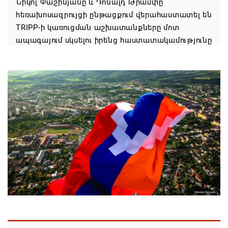
Նիկոլ Փաշինյանը և Դոնալդ Թրամփը
հեռախոսազրույցի ընթացքում վերահաստատել են
TRIPP-ի կառուցման աշխատանքները մոտ
ապագայում սկսելու իրենց հաստատակամությունը
08.08.2026 21:12
Փաշինյանն ու Ալիևը հեռախոսազրույց են ունեցել․
քննարկվել է TRIPP երթուղու նախագծի
իրականացումը
08.08.2026 12:32
Մաքսիմ Հակոբյանն այսօր կդառնար 77
տարեկան
08.08.2026 09:40
Եկեղեցիների համաշխարհային խորհուրդը
մտահոգություն է հայտնել Եկեղեցու շուրջ