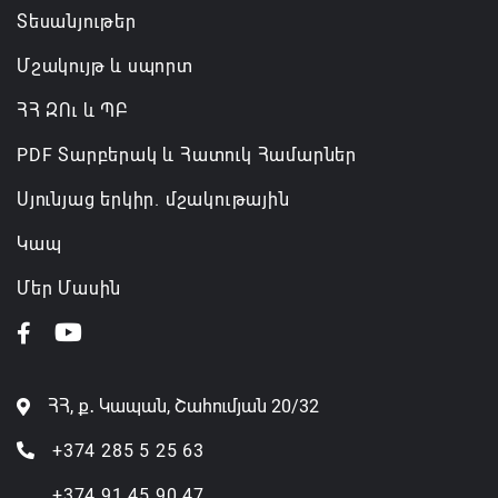
Տեսանյութեր
Մշակույթ և սպորտ
ՀՀ ԶՈւ և ՊԲ
PDF Տարբերակ և Հատուկ Համարներ
Սյունյաց երկիր. մշակութային
Կապ
Մեր Մասին
ՀՀ, ք․ Կապան, Շահումյան 20/32
+374 285 5 25 63
+374 91 45 90 47