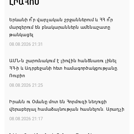
ԼՐԱՀՈՍ
Երևանի ո՞ր վարչական շրջաններում և ՀՀ ո՞ր
մարզերում են բնակարաններն ամենաշատը
թանկացել
08.08.2026 21:31
ԱՄՆ-ն շարունակում է լիովին հանձնառու լինել
ՀՀ-ի և Ադրբեջանի հետ համագործակցությանը.
Ռուբիո
08.08.2026 21:25
Իրանն ու Օմանը մոտ են Հորմուզի նեղուցի
վերաբերյալ համաձայնության հասնելուն. Արաղչի
08.08.2026 21:17