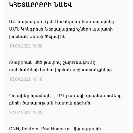
ԿՀԵՏԱՔՐՔՐԻ ՆԱԵՎ
ստեղծված իրավիճակի հետ կապված
08.08.2026 00:22
ԱԺ նախագահ Ալեն Սիմոնյանը ճանապարհեց
ԱՄՆ Կոնգրեսի Ներկայացուցիչների պալատի
Միասնական աղոթք և Ամենայն Հայոց
խոսնակ Նենսի Փելոսիին
Կաթողիկոսի հայրապետական պատգամը
Միածնաէջ Մայր Տաճարում
19.09.2022 10:08
07.08.2026 19:50
Թուրքիան մեծ թափով շարունակում է
սահմանների կահավորման աշխատանքները
Ժամանակակից Բելառուսին պակասում է այն
կառավարման համակարգը, որը կար խորհրդային
15.04.2022 10:18
ժամանակներում, հայտարարել է Ալեքսանդր
Լուկաշենկոն
Պուտինը հրամայել է ՌԴ բանակի զսպման ուժերը
բերել ծառայության հատուկ ռեժիմի
07.08.2026 17:16
27.02.2022 19:23
ՀՀ ԱԱԾ սահմանապահ զորքերի
պատվիրակությունն այցելել է Լիտվայի
CNN, Reuters, Риа Новости. միջազգային