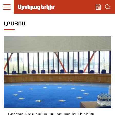
ԼՐԱՀՈՍ
Ռոբերտ Քոչարյանը պատրաստվում է դիմել