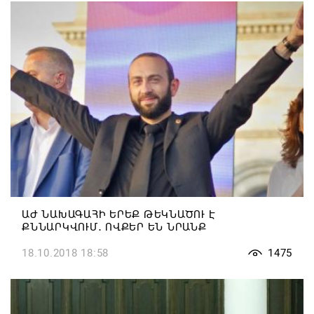
ԱԺ ՆԱԽԱԳԱՀԻ ԵՐԵՔ ԹԵԿՆԱԾՈՒ Է
ՔՆՆԱՐԿՎՈՒՄ․ ՈՎՔԵՐ ԵՆ ՆՐԱՆՔ
18.10.2018 18:58
1475