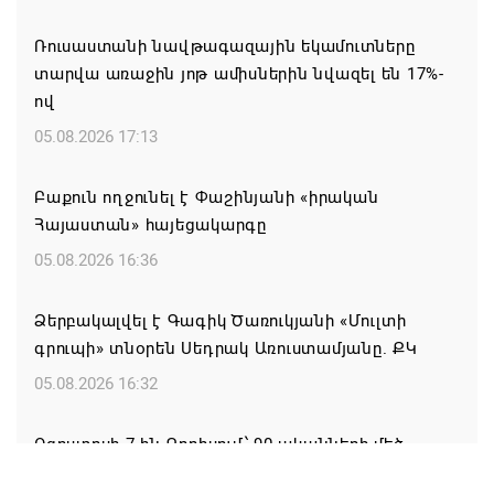
Ռուսաստանի նավթագազային եկամուտները
տարվա առաջին յոթ ամիսներին նվազել են 17%-
ով
05.08.2026 17:13
Բաքուն ողջունել է Փաշինյանի «իրական
Հայաստան» հայեցակարգը
05.08.2026 16:36
Ձերբակալվել է Գագիկ Ծառուկյանի «Մուլտի
գրուպի» տնօրեն Սեդրակ Առուստամյանը. ՔԿ
05.08.2026 16:32
Օգոստոսի 7-ին Գորիսում՝ 90-ականների մեծ
DISCO PARTY