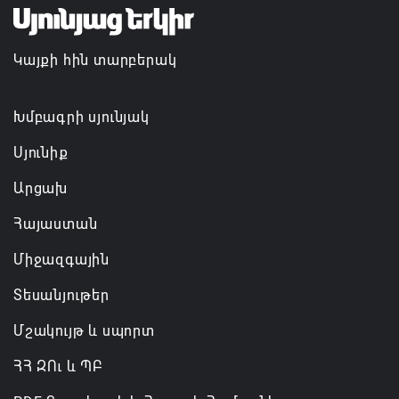
Կայքի հին տարբերակ
Խմբագրի սյունյակ
Սյունիք
Արցախ
Հայաստան
Միջազգային
Տեսանյութեր
Մշակույթ և սպորտ
ՀՀ ԶՈւ և ՊԲ