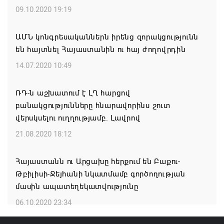
ֆոնդային միջոցները՝ հասցնելով դրանք 402 մլն
09.10.2020 19:19
դոլարի
05.08.2026 11:57
ԱՄՆ կոնգրեսականներն իրենց զորակցությունն
են հայտնել Հայաստանին ու հայ ժողովրդին
Զգուշացում․ սոցիալական ցանցերում
14.07.2020 10:49
բնակարանների վարձակալության անվան տակ
խարդախություններ
ՌԴ-ն աշխատում է ԼՂ հարցով
05.08.2026 11:52
բանակցությունները հնարավորինս շուտ
վերսկսելու ուղղությամբ. Լավրով
ՍԶՆԱԿ ԵՎ ԴԻՑՄԱՅՐԻ ԳՅՈՒՂԵՐԸ ԱՅՍՈՒՀԵՏԵՎ
21.08.2020 18:12
ՀԱՄԱԿԱՐԳՎԱԾ ՋՐԱՄԱՏԱԿԱՐԱՐՈՒՄ ԿՈՒՆԵՆԱՆ
05.08.2026 11:26
Հայաստանն ու Արցախը հերքում են Բաքու-
Թբիլիսի-Ջեյհանի նկատմամբ գործողության
Հայկ Դեմոյանը հանցագործության մասին
մասին ապատեղեկատվությունը
հաղորդում է ներկայացրել
06.10.2020 23:34
05.08.2026 11:06