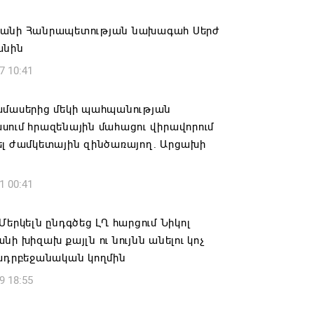
ԱՅՐԻ ՕՐԸ
անի Հանրապետության նախագահ Սերժ
6 16:21
անին
7 10:41
համայնքի ղեկավար Գևորգ Փարսյանի
ռնությամբ ճանապարհաշինական
վալ աշխատանքներ՝ գյուղական
ամասերից մեկի պահպանության
այրերում
ում հրազենային մահացու վիրավորում
ել ժամկետային զինծառայող. Արցախի
6 16:09
1 00:41
տանի բանակը «Իսկանդերով» հարվածել
աինական գնացքին
Մերկելն ընդգծեց ԼՂ հարցում Նիկոլ
6 14:32
նի խիզախ քայլն ու նույնն անելու կոչ
 ադրբեջանական կողմին
ագրով 120 մլն եվրո ներդրում՝
9 18:55
անի մի շարք զբոսաշրջային
րների զարգացման համար