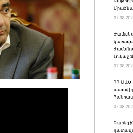
Կաթողի
Միածնա
07.08.202
Ժամանա
կառավա
ժամանակ
Լուկաշե
07.08.202
ՀՀ ԱԱԾ
պատվիրա
Հանրապ
07.08.202
Գարեգին
դատավո