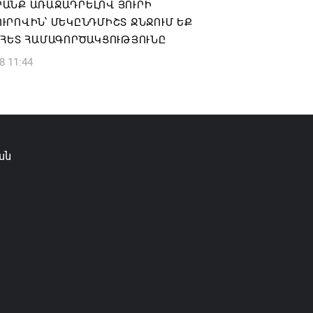
ԱՆՔ ԱՌԱՋԱԴՐԵԼՈՎ ՅՈՒՐԻ
6 13:49
ՒՐՈՎԻՆ՝ ՄԵԿԸՆԴՄԻՇՏ ՋՆՋՈՒՄ ԵՔ
 ՀԵՏ ՀԱՄԱԳՈՐԾԱԿՑՈՒԹՅՈՒՆԸ
8 11:44
ան