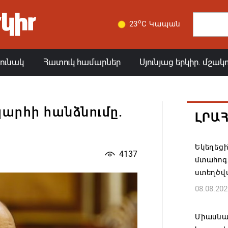
o
23
C Կապան
յունակ
Հատուկ համարներ
Սյունյաց երկիր. մշակ
արհի հանձնումը.
ԼՐԱ
Եկեղեց
4137
մտահոգո
ստեղծվ
08.08.202
Միասնա