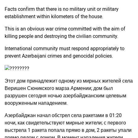
Facts confirm that there is no military unit or military
establishment within kilometers of the house.
This is an obvious war crime committed with the aim of
killing people and destroying the civilian community.
International community must respond appropriately to
prevent Azerbaijani crimes and genocidal policies.
Этот дом принадлежит одному из мирных жителей села
Веришен Сюникского марза Армении; дом был
разрушен сегодня ночью азербайджанским целевым
вооруженным нападением.
Азербайджан начал обстрел села ракетами в 01:20
ночи, как свидетельствуют мирные жители; с первого
выстрела 1 ракета попала прямо в дом, 2 ракеты упали
прямо рядом с домом. В момент нападения жители