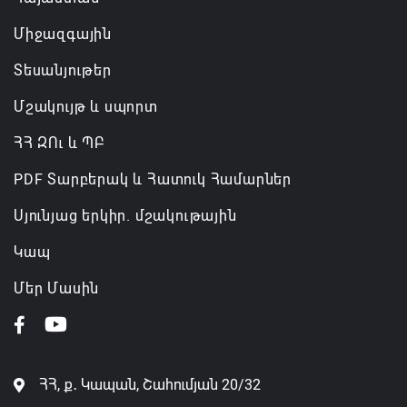
Միջազգային
Տեսանյութեր
Մշակույթ և սպորտ
ՀՀ ԶՈւ և ՊԲ
PDF Տարբերակ և Հատուկ Համարներ
Սյունյաց երկիր. մշակութային
Կապ
Մեր Մասին
ՀՀ, ք․ Կապան, Շահումյան 20/32