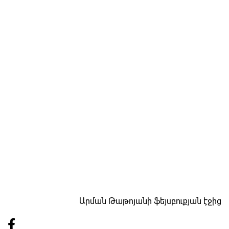
Արման Թաթոյանի ֆեյսբուքյան էջից