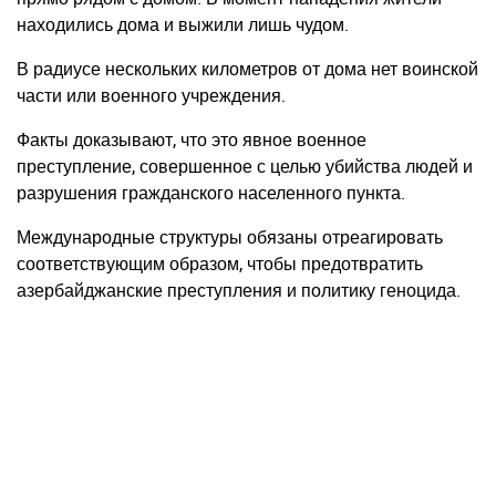
находились дома и выжили лишь чудом.
В радиусе нескольких километров от дома нет воинской
части или военного учреждения.
Факты доказывают, что это явное военное
преступление, совершенное с целью убийства людей и
разрушения гражданского населенного пункта.
Международные структуры обязаны отреагировать
соответствующим образом, чтобы предотвратить
азербайджанские преступления и политику геноцида.