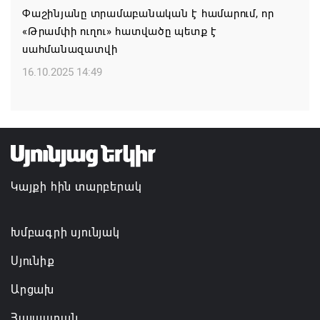
Փաշինյանը տրամաբանական է համարում, որ
06.08.2026 10:57
«Թրամփի ուղու» հատվածը պետք է
սահմանազատվի
Իրավունք չունեն իրենց վիրավորվածությունը
ցույց տալ
16.10.2025 14:49
06.08.2026 10:56
Վեհափառը և եպիսկոպոսները մասնակցելու են
դատական առաջին նիստին
06.08.2026 10:10
Կայքի հին տարբերակ
Խմբագրի սյունյակ
Սյունիք
Արցախ
Հայաստան