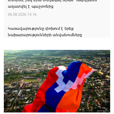
տնօրեն, իսկ նրա տեղակալ Արամ Հակոբյանն
ազատվել է պաշտոնից
06.08.2026 14:16
Կառավարությունը փոխում է երեք
նախարարությունների անվանումները
06.08.2026 12:45
Բաքվում շարունակում է հայ գերիների վերաքննիչ
բողոքի քննությունը
06.08.2026 12:43
Ռուսաստանի և Հայաստանի միջև
առևտրաշրջանառության նվազման միտումը
կշարունակվի. Օվերչուկ
06.08.2026 12:08