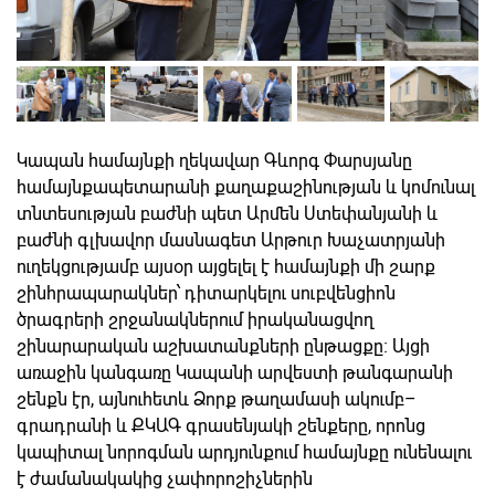
Կապան համայնքի ղեկավար Գևորգ Փարսյանը
համայնքապետարանի քաղաքաշինության և կոմունալ
տնտեսության բաժնի պետ Արմեն Ստեփանյանի և
բաժնի գլխավոր մասնագետ Արթուր Խաչատրյանի
ուղեկցությամբ այսօր այցելել է համայնքի մի շարք
շինհրապարակներ՝ դիտարկելու սուբվենցիոն
ծրագրերի շրջանակներում իրականացվող
շինարարական աշխատանքների ընթացքը։ Այցի
առաջին կանգառը Կապանի արվեստի թանգարանի
շենքն էր, այնուհետև Ձորք թաղամասի ակումբ–
գրադրանի և ՔԿԱԳ գրասենյակի շենքերը, որոնց
կապիտալ նորոգման արդյունքում համայնքը ունենալու
է ժամանակակից չափորոշիչներին