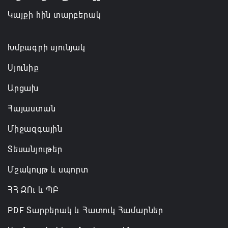
Կայքի հին տարբերակ
Թուրքիան, Սաուդյան Արաբիան և Պակիստանը
ռազմական դաշինք ստեղծելու մասին
համաձայնագիր են ստորագրել
Խմբագրի սյունյակ
07.08.2026 16:43
Սյունիք
Արցախ
Հայաստան
Միջազգային
Տեսանյութեր
Մշակույթ և սպորտ
ՀՀ ԶՈւ և ՊԲ
PDF Տարբերակ և Հատուկ Համարներ