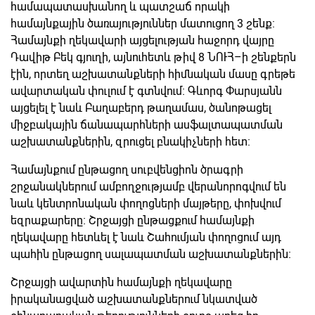
համապատասխանող և պատշաճ որակի
համայնքային ծառայություններ մատուցող 3 շենք։
Համայնքի ղեկավարի այցելության հաջորդ վայրը
Դավիթ Բեկ գյուղի, այնուհետև թիվ 8 ՆՈՒՀ–ի շենքերն
էին, որտեղ աշխատանքների հիմնական մասը գրեթե
ավարտական փուլում է գտնվում։ Գևորգ Փարսյանն
այցելել է նաև Բաղաբերդ թաղամաս, ծանոթացել
միջբակային ճանապարհների ասֆալտապատման
աշխատանքներին, զրուցել բնակիչների հետ։
Համայնքում ընթացող սուբվենցիոն ծրագրի
շրջանակներում ամբողջությամբ վերանորոգվում են
նաև կենտրոնական փողոցների մայթերը, փոխվում
եզրաքարերը։ Շրջայցի ընթացքում համայնքի
ղեկավարը հետևել է նաև Շահումյան փողոցում այդ
պահին ընթացող սալապատման աշխատանքներին։
Շրջայցի ավարտին համայնքի ղեկավարը
իրականացված աշխատանքներում նկատված