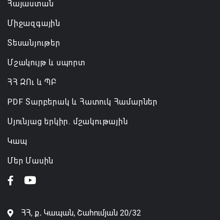
Հայաստան
Միջազգային
Տեսանյութեր
Մշակույթ և սպորտ
ՀՀ ԶՈւ և ՊԲ
PDF Տարբերակ և Հատուկ Համարներ
Սյունյաց երկիր. մշակութային
Կապ
Մեր Մասին
ՀՀ, ք․ Կապան, Շահումյան 20/32