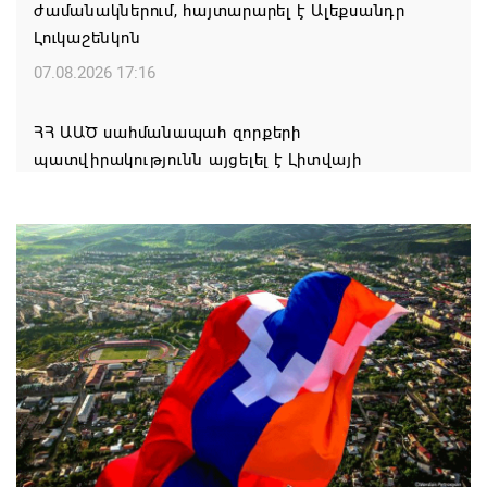
ժամանակներում, հայտարարել է Ալեքսանդր
Լուկաշենկոն
07.08.2026 17:16
ՀՀ ԱԱԾ սահմանապահ զորքերի
պատվիրակությունն այցելել է Լիտվայի
Հանրապետություն
07.08.2026 16:57
Գարեգին Բ-ի և եպիսկոպոսների գործով
դատավորն ինքնաբացարկ է հայտնել
07.08.2026 16:55
Թուրքիան, Սաուդյան Արաբիան և Պակիստանը
ռազմական դաշինք ստեղծելու մասին
համաձայնագիր են ստորագրել