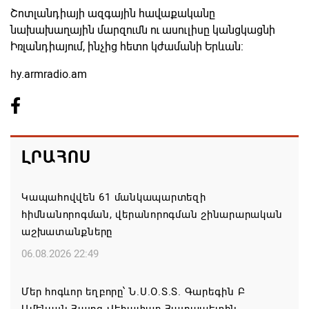
Շոտլանդիայի ազգային հավաքականը
նախախաղային մարզումն ու ասուլիսը կանցկացնի
Իռլանդիայում, ինչից հետո կժամանի Երևան:
hy.armradio.am
ԼՐԱՀՈՍ
Կապահովվեն 61 մանկապարտեզի
հիմնանորոգման, վերանորոգման շինարարական
աշխատանքները
06.08.2026 22:49
Մեր հոգևոր եղբորը՝ Ն.Ս.Օ.Տ.Տ. Գարեգին Բ