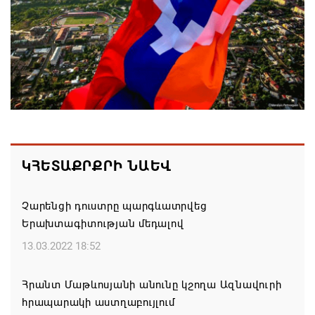
ՌԴ–ն ՀՀ–ից երկաթուղու կոնցեսիոն
կառավարման մասին պաշտոնական դիմում չի
ստացել. Օվերչուկ
06.08.2026 19:03
Հայաստանյայց Առաքելական Եկեղեցու
առաջնորդը կկանգնի դատարանի առջև՝
կառավարության հետ խորացող
հակամարտության պատճառով․ Reuters-ի
ԿՀԵՏԱՔՐՔՐԻ ՆԱԵՎ
արձագանքը
06.08.2026 18:41
Չարենցի դուստրը պարգևատրվեց
Երախտագիտության մեդալով
Ռուսաստանից Ադրբեջանի տարածքով
13.03.2022 18:52
Հայաստան է ուղարկվել ցորենով բեռնված 14
վագոն
Հրանտ Մաթևոսյանի անունը կշողա Ազնավուրի
06.08.2026 17:52
հրապարակի աստղաբույլում