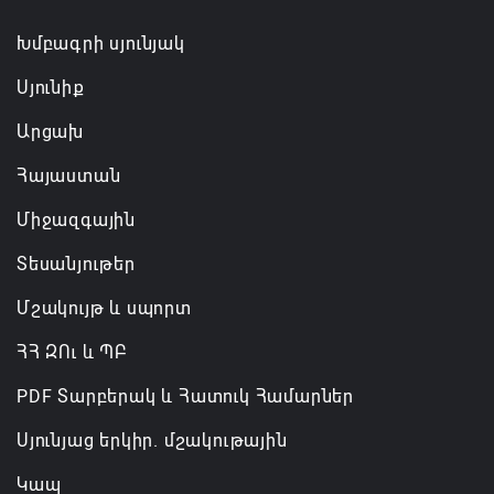
Անդրանիկ Սիմոնյանը վերանշանակվել է ԱԱԾ
Խմբագրի սյունյակ
տնօրեն, իսկ նրա տեղակալ Արամ Հակոբյանն
Սյունիք
ազատվել է պաշտոնից
Արցախ
06.08.2026 14:16
Հայաստան
Կառավարությունը փոխում է երեք
Միջազգային
նախարարությունների անվանումները
06.08.2026 12:45
Տեսանյութեր
Մշակույթ և սպորտ
ՀՀ ԶՈւ և ՊԲ
PDF Տարբերակ և Հատուկ Համարներ
Սյունյաց երկիր. մշակութային
Կապ