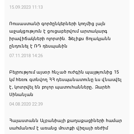
Հայ ժողովուրդն է ընտրում Հայոց Հայրապետին և
15.09.2023 11:13
հեռացնելու ընթացակարգ չկա
Ռուսաստանի գործընկերների կողմից լայն
07.08.2026 16:39
աջակցություն է ցուցաբերվում արտակարգ
իրավիճակների ոլորտին. Ֆելիքս Ցոլակյանն
Կաթողիկոսի և 6 եպիսկոպոսի գործով դատական
ընդունել է ՌԴ դեսպանին
նիստը կանցկացվի դռնփակ
07.11.2018 14:26
07.08.2026 16:34
Բեյրությում այսօր հնչած ուժգին պայթյունից 15
ՀՐԱՎԻՐՈՒՄ ԵՆՔ ՄԻԱՍԻՆ ՆՇԵԼՈՒ ՏԱՇՏՈՒՆ
կմ հեռու գտնվող ՀՀ դեսպանատունը ևս վնասվել
ԲՆԱԿԱՎԱՅՐԻ ՕՐԸ
է, կոտրվել են բոլոր պատուհանները․ Զարեհ
07.08.2026 16:21
Սինանյան
04.08.2020 22:39
Կապան համայնքի ղեկավար Գևորգ Փարսյանի
նախաձեռնությամբ ճանապարհաշինական
Հայաստանն Ալբանիայի քաղաքացիների համար
մեծածավալ աշխատանքներ՝ գյուղական
սահմանում է առանց մուտքի վիզայի ռեժիմ
բնակավայրերում