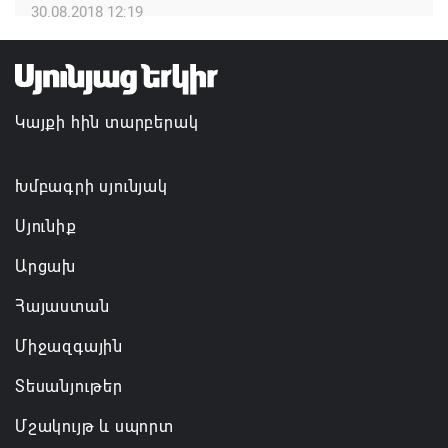
30.08.2018 12:19
07.08.2026 16:09
Ռուսաստանի բանակը «Իսկանդերով» հարվածել է
ուկրաինական գնացքին
Կայքի հին տարբերակ
07.08.2026 14:32
Խմբագրի սյունյակ
Սյունիք
Արցախ
Հայաստան
Միջազգային
Տեսանյութեր
Մշակույթ և սպորտ