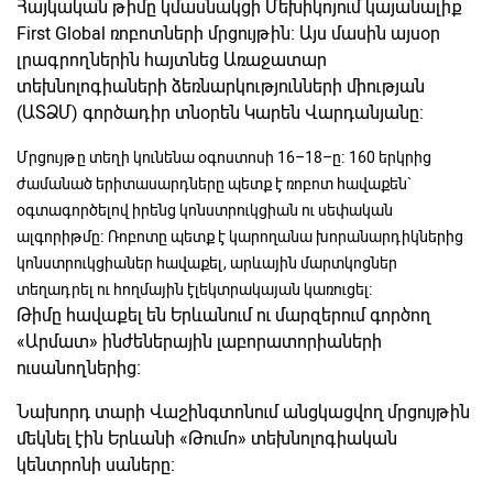
Հայկական թիմը կմասնակցի Մեխիկոյում կայանալիք
First Global ռոբոտների մրցույթին։ Այս մասին այսօր
լրագրողներին հայտնեց Առաջատար
տեխնոլոգիաների ձեռնարկությունների միության
(ԱՏՁՄ) գործադիր տնօրեն Կարեն Վարդանյանը։
Մրցույթը տեղի կունենա օգոստոսի 16–18–ը։ 160 երկրից
ժամանած երիտասարդները պետք է ռոբոտ հավաքեն`
օգտագործելով իրենց կոնստրուկցիան ու սեփական
ալգորիթմը։ Ռոբոտը պետք է կարողանա խորանարդիկներից
կոնստրուկցիաներ հավաքել, արևային մարտկոցներ
տեղադրել ու հողմային էլեկտրակայան կառուցել։
Թիմը հավաքել են Երևանում ու մարզերում գործող
«Արմատ» ինժեներային լաբորատորիաների
ուսանողներից։
Նախորդ տարի Վաշինգտոնում անցկացվող մրցույթին
մեկնել էին Երևանի «Թումո» տեխնոլոգիական
կենտրոնի սաները։