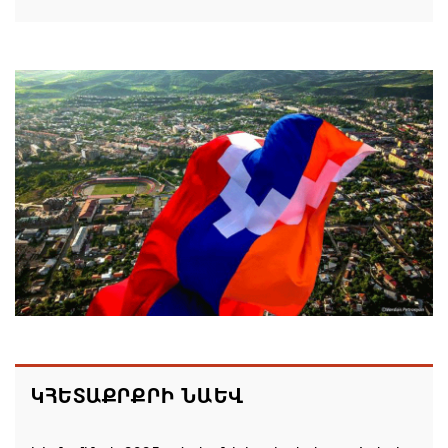
Մոսկվան կարող է ռուսաստանցի
զբոսաշրջիկներին հետ պահել Հայաստան
այցելելուց․ Մատվիենկո
06.08.2026 20:30
ՌԴ–ն ՀՀ–ից երկաթուղու կոնցեսիոն
կառավարման մասին պաշտոնական դիմում չի
ստացել. Օվերչուկ
06.08.2026 19:03
Հայաստանյայց Առաքելական Եկեղեցու
առաջնորդը կկանգնի դատարանի առջև՝
կառավարության հետ խորացող
հակամարտության պատճառով․ Reuters-ի
ԿՀԵՏԱՔՐՔՐԻ ՆԱԵՎ
արձագանքը
06.08.2026 18:41