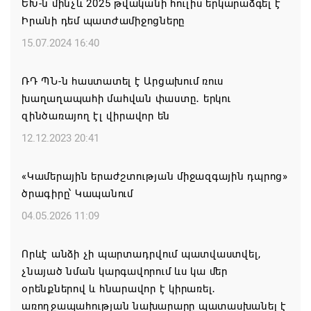
ԵԽ-ն մինչև 2025 թվականի հուլիս երկարաձգել է
Իրանի դեմ պատժամիջոցները
Ռուսաստանից Ադրբեջանի տարածքով
15.07.2024 16:40
Հայաստան է ուղարկվել ցորենով բեռնված 14
վագոն
ՌԴ ՊՆ-ն հաստատել է Արցախում ռուս
06.08.2026 17:52
խաղաղապահի մահվան փաստը․ երկու
զինծառայող էլ վիրավոր են
«Հայաստան» խմբակցությունը ևս մասնակցելու է
12.12.2023 20:41
դատավարությանը՝ ի աջակցություն Ամենայն
Հայոց կաթողիկոսի և սրբազանների. Աննա
«Կամերային երաժշտության միջազգային դպրոց»
Գրիգորյան
ծրագիրը՝ Կապանում
06.08.2026 17:04
04.05.2026 11:09
Քրիստիննե Գրիգորյանը վերանշանակվել է
Որևէ անձի չի պարտադրվում պատվաստվել,
Արտաքին հետախուզության ծառայության պետի
չնայած նման կարգավորում ևս կա մեր
պաշտոնում
օրենքներով և հնարավոր է կիրառել․
06.08.2026 14:21
առողջապահության նախարարը պատասխանել է