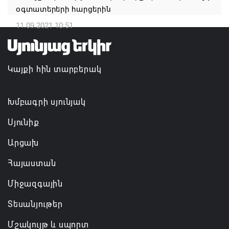
օգտատերերի հարցերին
Հայաստանի ներկայիս իշխանությունը ձախողում
11.09.2021 10:51
է թե՛ երկրի ներսում ազգային համերաշխության
պահպանման, թե՛ արտաքին ճակատում հայ
ժողովրդի շահերի պաշտպանության գործը
Կայքի հին տարբերակ
06.08.2026 14:18
Անդրանիկ Սիմոնյանը վերանշանակվել է ԱԱԾ
Խմբագրի սյունյակ
տնօրեն, իսկ նրա տեղակալ Արամ Հակոբյանն
Սյունիք
ազատվել է պաշտոնից
Արցախ
06.08.2026 14:16
Հայաստան
Կառավարությունը փոխում է երեք
Միջազգային
նախարարությունների անվանումները
06.08.2026 12:45
Տեսանյութեր
Մշակույթ և սպորտ