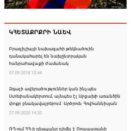
07.08.2026 16:57
Գարեգին Բ-ի և եպիսկոպոսների գործով
ԿՀԵՏԱՔՐՔՐԻ ՆԱԵՎ
դատավորն ինքնաբացարկ է հայտնել
07.08.2026 16:55
Բրազիլիայի նախագահի թեկնածուին
դանակահարել են նախընտրական
Թուրքիան, Սաուդյան Արաբիան և Պակիստանը
հանրահավաքի ժամանակ
ռազմական դաշինք ստեղծելու մասին
համաձայնագիր են ստորագրել
07.09.2018 10:44
07.08.2026 16:43
Զգալի ավերածություններ կան ինչպես
Ստեփանակերտում, այնպես էլ Արցախի առանձին
Հայ ժողովուրդն է ընտրում Հայոց Հայրապետին և
փոքր բնակավայրերում. Արծրուն Հովհաննիսյան
հեռացնելու ընթացակարգ չկա
27.09.2020 14:20
07.08.2026 16:39
ՌԴ-ում ՀՀ-ի դեսպանը դիմել է Ռուսաստանի
Կաթողիկոսի և 6 եպիսկոպոսի գործով դատական