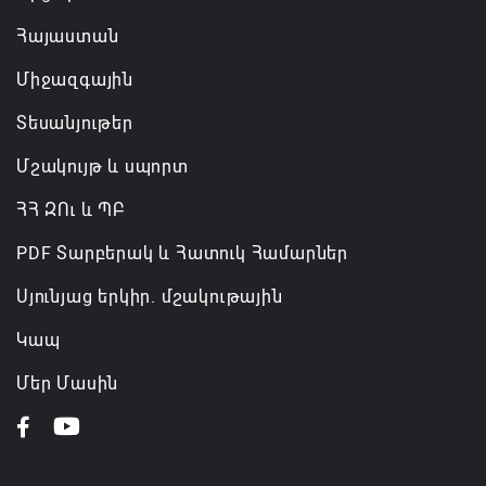
Հայաստան
Միջազգային
Տեսանյութեր
Մշակույթ և սպորտ
ՀՀ ԶՈւ և ՊԲ
PDF Տարբերակ և Հատուկ Համարներ
Սյունյաց երկիր. մշակութային
Կապ
Մեր Մասին