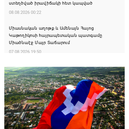
ստեղծված իրավիճակի հետ կապված
08.08.2026 00:22
Միասնական աղոթք և Ամենայն Հայոց
Կաթողիկոսի հայրապետական պատգամը
Միածնաէջ Մայր Տաճարում
07.08.2026 19:50
Ժամանակակից Բելառուսին պակասում է այն
կառավարման համակարգը, որը կար խորհրդային
ժամանակներում, հայտարարել է Ալեքսանդր
Լուկաշենկոն
07.08.2026 17:16
ՀՀ ԱԱԾ սահմանապահ զորքերի
պատվիրակությունն այցելել է Լիտվայի
Հանրապետություն