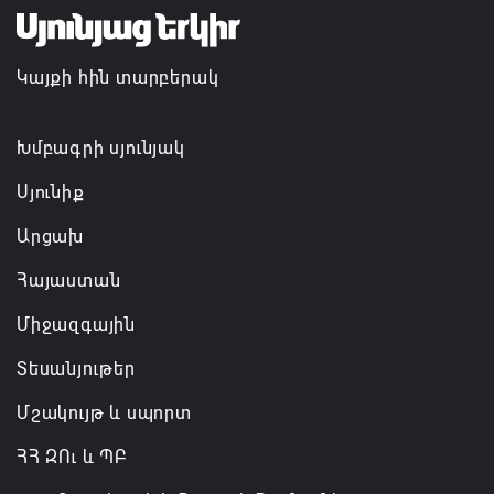
Կայքի հին տարբերակ
Խմբագրի սյունյակ
Սյունիք
Արցախ
Հայաստան
Միջազգային
Տեսանյութեր
Մշակույթ և սպորտ
ՀՀ ԶՈւ և ՊԲ