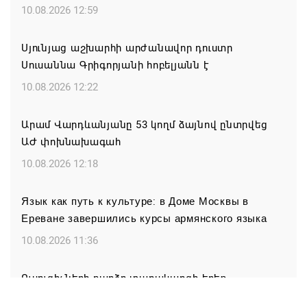
10.08.2026 12:59
Սյունյաց աշխարհի արժանավոր դուստր
Սուսաննա Գրիգորյանի հոբելյանն է
10.08.2026 12:22
Արամ Վարդևանյանը 53 կողմ ձայնով ընտրվեց
ԱԺ փոխնախագահ
10.08.2026 12:18
Язык как путь к культуре: в Доме Москвы в
Ереване завершились курсы армянского языка
10.08.2026 11:36
Ուսուցիչների բարձր տարակարգի երեք
պարտադիր պահանջ հանվել է 2025-ի նոյեմբերից