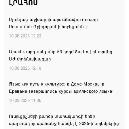
ԼՐԱՀՈՍ
Սյունյաց աշխարհի արժանավոր դուստր
Սուսաննա Գրիգորյանի հոբելյանն է
10.08.2026 12:22
Արամ Վարդևանյանը 53 կողմ ձայնով ընտրվեց
ԱԺ փոխնախագահ
10.08.2026 12:18
Язык как путь к культуре: в Доме Москвы в
Ереване завершились курсы армянского языка
10.08.2026 11:36
Ուսուցիչների բարձր տարակարգի երեք
պարտադիր պահանջ հանվել է 2025-ի նոյեմբերից