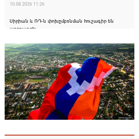
10.08.2026 11:26
Սիրիան և ՌԴ-ն փոխըմբռնման հուշագիր են
ստորագրել
10.08.2026 11:16
Չորս խաղափուլից հետո հայ շախմատիստները
առաջատարների շարքում են Եվրոպայի մինչև 20
տարեկանների առաջնությունում
10.08.2026 10:53
Իրանը Հորմուզի նեղուցի վերաբացումը կապում է
ԱՄՆ-ի զիջումների հետ
10.08.2026 10:42
Օդի ջերմաստիճանը կնվազի 3-5 աստիճանով