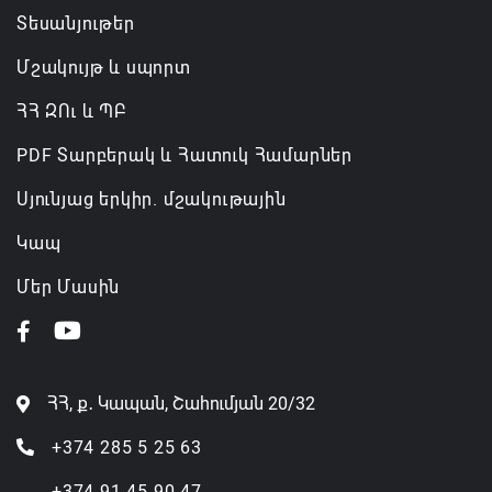
Տեսանյութեր
Մշակույթ և սպորտ
ՀՀ ԶՈւ և ՊԲ
PDF Տարբերակ և Հատուկ Համարներ
Սյունյաց երկիր. մշակութային
Կապ
Մեր Մասին
ՀՀ, ք․ Կապան, Շահումյան 20/32
+374 285 5 25 63
+374 91 45 90 47