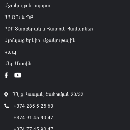
Մշակույթ և սպորտ
ՀՀ ԶՈւ և ՊԲ
PDF Տարբերակ և Հատուկ Համարներ
Սյունյաց երկիր. մշակութային
Կապ
Մեր Մասին
ՀՀ, ք․ Կապան, Շահումյան 20/32
+374 285 5 25 63
+374 91 45 90 47
+374 77 45 90 47