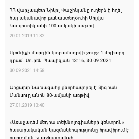
07.08.2026 16:39
ՀՀ վարչապետ Նիկոլ Փաշինյանը ուղերձ է հղել
հայ ականավոր բանաստեղծուհի Սիլվա
Կաթողիկոսի և 6 եպիսկոպոսի գործով դատական
Կապուտիկյանի 100-ամյակի առթիվ
նիստը կանցկացվի դռնփակ
20.01.2019 11:32
07.08.2026 16:34
Սյունիքի մարզին կտրամադրվի շուրջ 1 միլիարդ
ՀՐԱՎԻՐՈՒՄ ԵՆՔ ՄԻԱՍԻՆ ՆՇԵԼՈՒ ՏԱՇՏՈՒՆ
դրամ. Սուրեն Պապիկյան 13:16, 30.09.2021
ԲՆԱԿԱՎԱՅՐԻ ՕՐԸ
30.09.2021 14:58
07.08.2026 16:21
Արցախի Նախագահը շնորհավորել է Տիգրան
Կապան համայնքի ղեկավար Գևորգ Փարսյանի
Մանսուրյանին 80-ամյակի առթիվ
նախաձեռնությամբ ճանապարհաշինական
մեծածավալ աշխատանքներ՝ գյուղական
27.01.2019 13:40
բնակավայրերում
«Առաջադեմ մեդիա տեխնոլոգիաների կենտրոն»
07.08.2026 16:09
հասարակական կազմակերպությունը հրավիրում է
ուսուցման եւ աշխատանքի