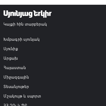
TRIP ծրագրով 120 մլն եվրո ներդրում՝
Հայաստանի մի շարք զբոսաշրջային
Կայքի հին տարբերակ
կլաստերների զարգացման համար
07.08.2026 13:49
Խմբագրի սյունյակ
Սյունիք
Արցախ
Հայաստան
Միջազգային
Տեսանյութեր
Մշակույթ և սպորտ
ՀՀ ԶՈւ և ՊԲ