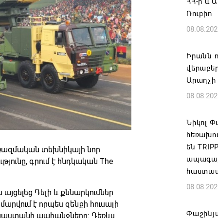
ՀՀ-ի և 
Ռուբիո
08.08.202
Իրանն ո
վերաբեր
Արաղչի
08.08.202
Նիկոլ 
հեռախո
են TRI
ռազմական տեխնիկայի նոր
ապագայո
ունը, գրում է հնդկական The
հաստատ
08.08.202
այցելեց Դելի և քննարկումներ
արվում է որպես զենքի հուսալի
Փաշինյա
յաստանի պահանջները։ Դեռևս