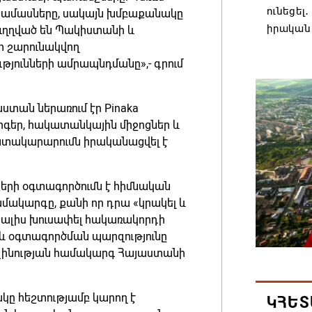
ունեցել
րամասները, սակայն խմբաքանակը
իրական
 ուղղված են Պակիստանի և
տ շարունակվող
08.08.202
թյունների ամրապնդմանը»,- գրում
Մաքսիմ 
տարեկ
ստան ներառում էր Pinaka
գեր, հակատանկային միջոցներ և
08.08.202
 մատակարարումն իրականացվել է
Եկեղեց
մտահոգո
քերի օգտագործումն է հիմնական
ստեղծվ
մակարգը, քանի որ դրա «կրակել և
 տալիս խուսափել հակառակորդի
08.08.202
 և օգտագործման պարզությունը
ազինության համակարգ Հայաստանի
Միասնա
Կաթողի
կը հեշտությամբ կարող է
Միածնա
ԿՀԵՏ