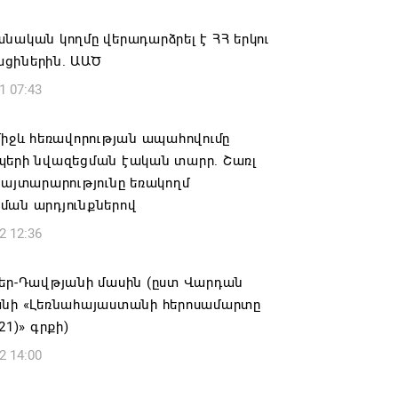
6 19:50
նական կողմը վերադարձրել է ՀՀ երկու
կակից Բելառուսին պակասում է այն
ցիներին. ԱԱԾ
րման համակարգը, որը կար խորհրդային
1 07:43
ներում, հայտարարել է Ալեքսանդր
նկոն
միջև հեռավորության ապահովումը
6 17:16
պերի նվազեցման էական տարր. Շառլ
հայտարարությունը եռակողմ
 սահմանապահ զորքերի
ման արդյունքներով
կությունն այցելել է Լիտվայի
2 12:36
ետություն
6 16:57
Տեր-Դավթյանի մասին (ըստ Վարդան
անի «Լեռնահայաստանի հերոսամարտը
 Բ-ի և եպիսկոպոսների գործով
21)» գրքի)
րն ինքնաբացարկ է հայտնել
2 14:00
6 16:55