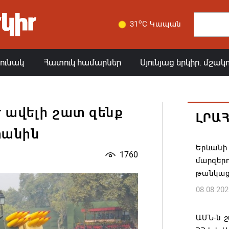
o
31
C Կապան
յունակ
Հատուկ համարներ
Սյունյաց երկիր. մշակ
 ավելի շատ զենք
ԼՐԱ
տանին
Երևանի 
1760
մարզեր
թանկաց
08.08.202
ԱՄՆ-ն շ