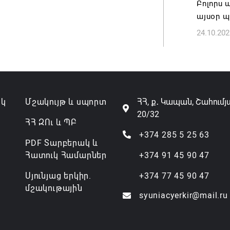
Բոլորս 
Թուրքի
այսօր 
ռազմակ
24.10.202
համաձա
07.08.202
ակ
Մշակույթ և սպորտ
ՀՀ, ք․ Կապան, Շահումյ
20/32
ՀՀ ԶՈւ և ՊԲ
+374 285 5 25 63
PDF Տարբերակ և
Հատուկ Համարներ
+374 91 45 90 47
Սյունյաց երկիր.
+374 77 45 90 47
մշակութային
syuniacyerkir@mail.ru