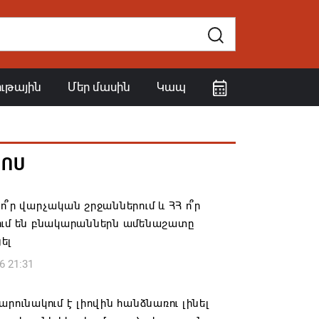
ութային
Մեր մասին
Կապ
ՀՈՍ
ո՞ր վարչական շրջաններում և ՀՀ ո՞ր
ում են բնակարաններն ամենաշատը
ել
6 21:31
արունակում է լիովին հանձնառու լինել