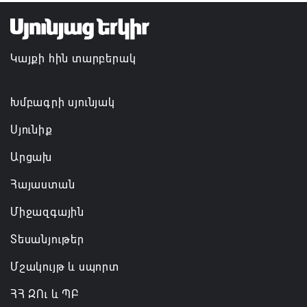
Կապան համայնքի ղեկավար Գևորգ Փարսյանի
նախաձեռնությամբ ճանապարհաշինական
մեծածավալ աշխատանքներ՝ գյուղական
Կայքի հին տարբերակ
բնակավայրերում
07.08.2026 16:09
Խմբագրի սյունյակ
Սյունիք
Արցախ
Հայաստան
Միջազգային
Տեսանյութեր
Մշակույթ և սպորտ
ՀՀ ԶՈւ և ՊԲ