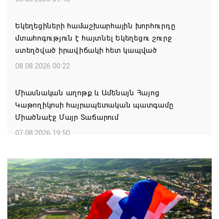
Եկեղեցիների համաշխարհային խորհուրդը
մտահոգություն է հայտնել Եկեղեցու շուրջ
ստեղծված իրավիճակի հետ կապված
08.08.2026 00:22
Միասնական աղոթք և Ամենայն Հայոց
Կաթողիկոսի հայրապետական պատգամը
Միածնաէջ Մայր Տաճարում
07.08.2026 19:50
Ժամանակակից Բելառուսին պակասում է այն
կառավարման համակարգը, որը կար խորհրդային
ժամանակներում, հայտարարել է Ալեքսանդր
Լուկաշենկոն
07.08.2026 17:16