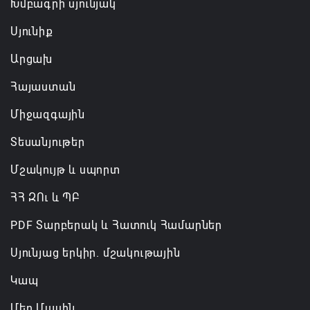
Խմբագրի սյունյակ
Սյունիք
Արցախ
Հայաստան
Միջազգային
Տեսանյութեր
Մշակույթ և սպորտ
ՀՀ ԶՈւ և ՊԲ
PDF Տարբերակ և Հատուկ Համարներ
Սյունյաց երկիր. մշակութային
Կապ
Մեր Մասին