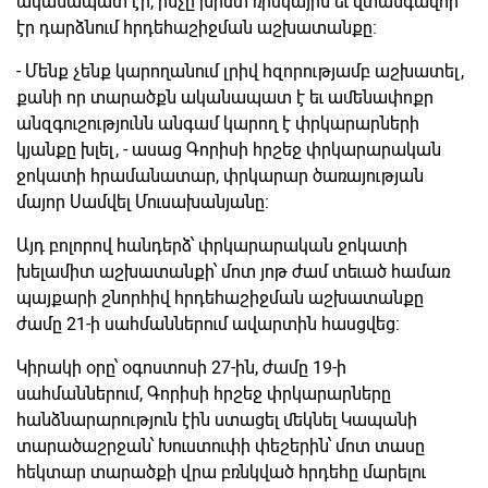
ականապատ էր, ինչը խիստ ռիսկային եւ վտանգավոր
էր դարձնում հրդեհաշիջման աշխատանքը:
- Մենք չենք կարողանում լրիվ հզորությամբ աշխատել,
քանի որ տարածքն ականապատ է եւ ամենափոքր
անզգուշությունն անգամ կարող է փրկարարների
կյանքը խլել, - ասաց Գորիսի հրշեջ փրկարարական
ջոկատի հրամանատար, փրկարար ծառայության
մայոր Սամվել Մուսախանյանը:
Այդ բոլորով հանդերձ՝ փրկարարական ջոկատի
խելամիտ աշխատանքի՝ մոտ յոթ ժամ տեւած համառ
պայքարի շնորհիվ հրդեհաշիջման աշխատանքը
ժամը 21-ի սահմաններում ավարտին հասցվեց:
Կիրակի օրը՝ օգոստոսի 27-ին, ժամը 19-ի
սահմաններում, Գորիսի հրշեջ փրկարարները
հանձնարարություն էին ստացել մեկնել Կապանի
տարածաշրջան՝ Խուստուփի փեշերին՝ մոտ տասը
հեկտար տարածքի վրա բռնկված հրդեհը մարելու