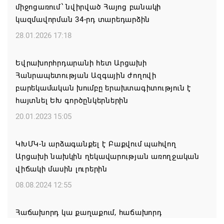
միջոցառում՝ նվիրված Հայոց բանակի
ԵԱՏՄ-ն պետք է շարունակի ամրապնդել
կազմավորման 34-րդ տարեդարձին
պարենային անվտանգությունը, Ղրղզստանում
Եվրասիական միջկառավարական խորհրդի
28.01.2026 17:18
նիստի ժամանակ հայտարարել է ՌԴ վարչապետ
Միխայիլ Միշուստինը
Եվրախորհրդարանի հետ Արցախի
Հանրապետության Ազգային ժողովի
07.08.2026 11:01
բարեկամական խումբը երախտագիտություն է
հայտնել ԵԽ գործընկերներին
Կանադայի Հայոց թեմը դատապարտել է
Վեհափառի նկատմամբ քրեական հետապնդումը
20.01.2023 15:05
07.08.2026 10:45
ԿԽՄԿ-ն արձագանքել է Բաքվում պահվող
Արցախի նախկին ղեկավարության առողջական
Կապահովվեն 61 մանկապարտեզի
վիճակի մասին լուրերին
հիմնանորոգման, վերանորոգման շինարարական
աշխատանքները
08.08.2024 12:55
06.08.2026 22:49
Հաճախորդ կա քաղաքում, հաճախորդ