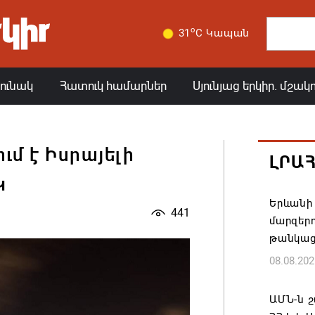
o
31
C Կապան
յունակ
Հատուկ համարներ
Սյունյաց երկիր. մշակ
ւմ է Իսրայելի
ԼՐԱ
Կ
Երևանի 
441
մարզեր
թանկաց
08.08.202
ԱՄՆ-ն շ