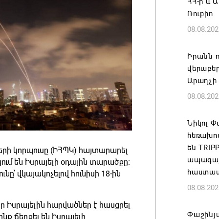
ՀՀ-ի և 
Ռուբիո
08.08.202
Իրանն ո
վերաբեր
Արաղչի
08.08.202
Նիկոլ 
հեռախո
են TRI
ի կորպուսը (ԻՀՊԿ) հայտարարել
ապագայո
կում են Իսրայելի օդային տարածքը։
հաստատ
ւնը՝ վկայակոչելով հունիսի 18-ին
08.08.202
որ Իսրայելին հարվածներ է հասցրել
Փաշինյա
նք ճեղքել են Իսրայելի