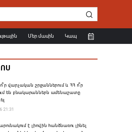
ութային
Մեր մասին
Կապ
ՀՈՍ
ո՞ր վարչական շրջաններում և ՀՀ ո՞ր
ում են բնակարաններն ամենաշատը
ել
6 21:31
արունակում է լիովին հանձնառու լինել