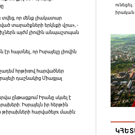
ունեցել
նը
իրական
ց տվեց, որ մենք լիակատար
08.08.202
ված տարածքների երկնքի վրա», -
նակիչներն այժմ լիովին անպաշտպան
Մաքսիմ 
տարեկ
ր հայտնել, որ Իսրայելը լիովին
08.08.202
աջադեմ հրթիռով հարվածներ
Եկեղեց
սրայելի դաշնակից Միացյալ
մտահոգո
ստեղծվ
08.08.202
երվա ընթացքում Իրանը սկսել է
րախերի։ Իսրայելն իր հերթին
 թիրախների հարվածելու մասին։
Միասնա
Կաթողի
Միածնա
ԿՀԵՏ