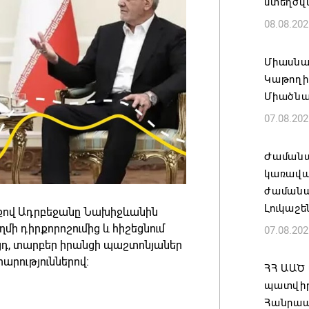
ստեղծվ
08.08.202
Միասնա
Կաթողի
Միածնա
07.08.202
Ժամանա
կառավա
ժամանակ
Լուկաշե
ծքով Ադրբեջանը Նախիջևանին
ի դիրքորոշումից և հիշեցնում
07.08.202
յդ, տարբեր իրանցի պաշտոնյաներ
րություններով։
ՀՀ ԱԱԾ
պատվիրա
Հանրապ