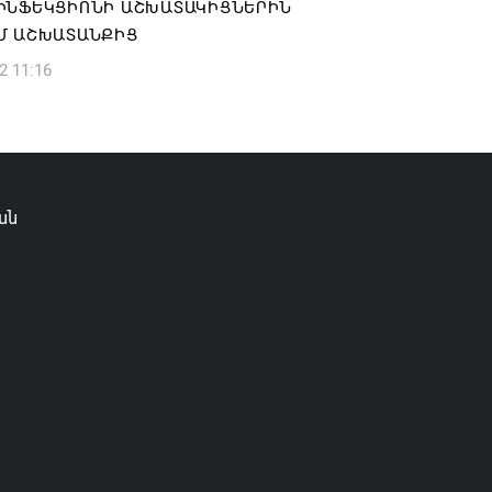
ԻՆՖԵԿՑԻՈՆԻ ԱՇԽԱՏԱԿԻՑՆԵՐԻՆ
Մ ԱՇԽԱՏԱՆՔԻՑ
2 11:16
ան