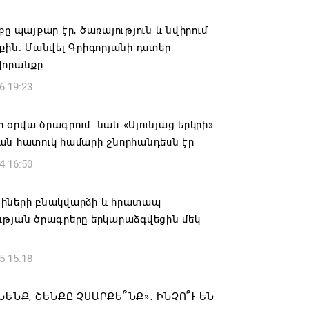
կանցկացվի դռնփակ
քը պայքար էր, ծառայություն և նվիրում
6 16:34
քին. Մանվել Գրիգորյանի դստեր
վորանքը
ՈՒՄ ԵՆՔ ՄԻԱՍԻՆ ՆՇԵԼՈՒ ՏԱՇՏՈՒՆ
6 19:23
ԱՅՐԻ ՕՐԸ
6 16:21
օրվա ծրագրում նաև «Սյունյաց երկրի»
ան հատուկ համարի շնորհանդեսն էր
համայնքի ղեկավար Գևորգ Փարսյանի
4 16:50
ռնությամբ ճանապարհաշինական
վալ աշխատանքներ՝ գյուղական
այրերում
իների բնակվարձի և հրատապ
ւթյան ծրագրերը երկարաձգվեցին մեկ
6 16:09
5 15:18
տանի բանակը «Իսկանդերով» հարվածել
աինական գնացքին
ԱՆԵՆՔ, ՇԵՆՔԸ ՉՍԱՐՔԵ՞ՆՔ»․ ԻՆՉՈ՞Ւ ԵՆ
6 14:32