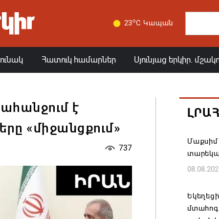
o
23
C Կապան
յունակ
Հատուկ համարներ
Սյունյաց երկիր. մշակ
ահանջում է
ԼՐԱ
երը «միջանցքում»
Մաքսիմ 
737
տարեկ
08.08.202
Եկեղեց
մտահոգո