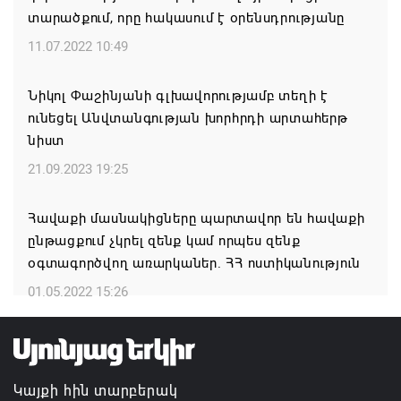
Օդի ջերմաստիճանը կնվազի 3-5 աստիճանով
տարածքում, որը հակասում է օրենսդրությանը
10.08.2026 10:40
11.07.2022 10:49
Երկրորդ տարին անընդմեջ Տաշտունը տոնեց իր
Նիկոլ Փաշինյանի գլխավորությամբ տեղի է
օրը՝ մեծ շուքով ու ոգևորությամբ
ունեցել Անվտանգության խորհրդի արտահերթ
նիստ
10.08.2026 00:00
21.09.2023 19:25
Կոչ` Նիկոլ Փաշինյանին. չեղարկե՛ք «Թրամփի
ուղի» հայաստանակործան ադրբեջանա-
Հավաքի մասնակիցները պարտավոր են հավաքի
թուրքական ծրագիրը
ընթացքում չկրել զենք կամ որպես զենք
օգտագործվող առարկաներ. ՀՀ ոստիկանություն
09.08.2026 21:18
01.05.2022 15:26
Կայքի հին տարբերակ