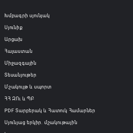
Խմբագրի սյունյակ
Սյունիք
Արցախ
Հայաստան
Միջազգային
Տեսանյութեր
Մշակույթ և սպորտ
ՀՀ ԶՈւ և ՊԲ
PDF Տարբերակ և Հատուկ Համարներ
Սյունյաց երկիր. մշակութային