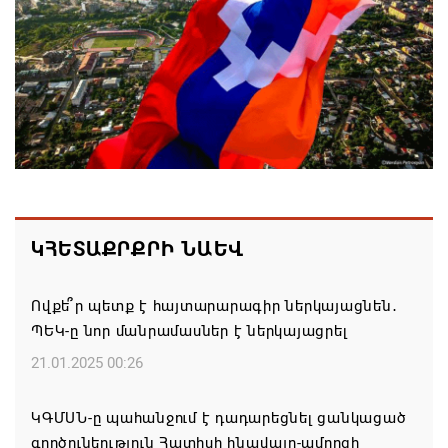
պարտադիր պահանջ հանվել է 2025-ի նոյեմբերից
10.08.2026 11:26
Սիրիան և ՌԴ-ն փոխըմբռնման հուշագիր են
ստորագրել
10.08.2026 11:16
Չորս խաղափուլից հետո հայ շախմատիստները
առաջատարների շարքում են Եվրոպայի մինչև 20
ԿՀԵՏԱՔՐՔՐԻ ՆԱԵՎ
տարեկանների առաջնությունում
10.08.2026 10:53
Ովքե՞ր պետք է հայտարարագիր ներկայացնեն․
ՊԵԿ-ը նոր մանրամասներ է ներկայացրել
Իրանը Հորմուզի նեղուցի վերաբացումը կապում է
21.01.2025 00:26
ԱՄՆ-ի զիջումների հետ
10.08.2026 10:42
ԿԳՄՍՆ-ը պահանջում է դադարեցնել ցանկացած
գործունեություն Հատիսի հնավայր-ամրոցի